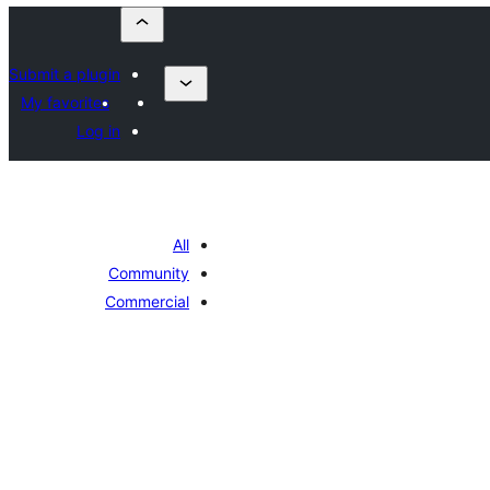
Submit a plugin
My favorites
Log in
All
Community
Commercial