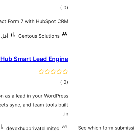
إجمالي
)
(0
التقييمات
tact Form 7 with HubSpot CRM.
Centous Solutions
أقل من 10 
 Hub Smart Lead Engine
إجمالي
)
(0
التقييمات
on as a lead in your WordPress
ets sync, and team tools built
in.
See which form submissi
devexhubprivatelimited