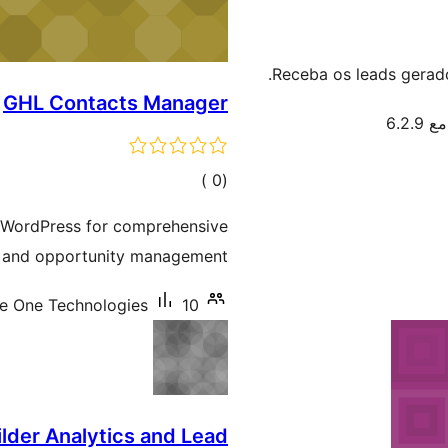
Receba os leads gerado
GHL Contacts Manager
6.2.
إجمالي
)
(0
التقييمات
 WordPress for comprehensive
 and opportunity management.
10+ تنصيب نشط
e One Technologies
lder Analytics and Lead