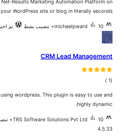
he Net-Results Marketing Automation Platform on
your WordPress site or blog in literally seconds.
10+ تنصيب نشط
michaelpward
تم اختبار
CRM Lead Management
إجمالي
)
(1
التقييمات
ing wordpress. This plugin is easy to use and
highly dynamic.
10+ تنصيب نشط
TRS Software Solutions Pvt Ltd
4.5.33