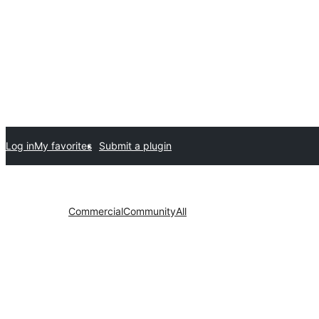
Log in
My favorites
Submit a plugin
Commercial
Community
All