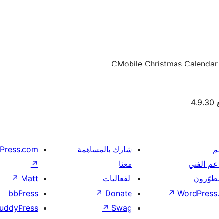
CMobile Christmas Calendar i
4.
م
شارك بالمساهمة
Press.com
عم الفني
معنا
↗
مطوّرون
الفعاليات
Matt
↗
bbPress
↗
Donate
↗
WordPress.
uddyPress
↗
Swag