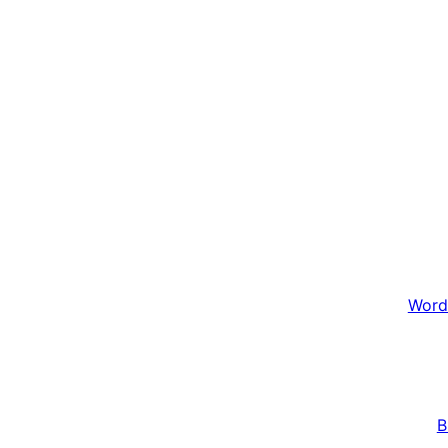
Word
B