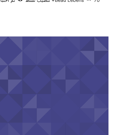
70+ تنصيب نشط
Beau Lebens
تم اختبارها