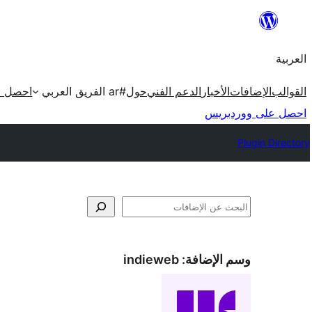
تخطى
إلى
العربية
المحتوى
القوالب
الإضافات
الأخبار
الدعم الفني
حول
#ar الفريق العربي
احصل ع
احصل على ووردبريس
Plugin Directory
البحث
وسم الإضافة:
indieweb