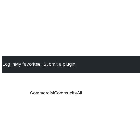
Log in
My favorites
Submit a plugin
Commercial
Community
All