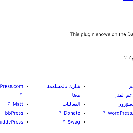
This plugin shows on the Da
2
م
شارك بالمساهمة
Press.com
عم الفني
معنا
↗
مطوّرون
الفعاليات
Matt
↗
bbPress
↗
Donate
↗
WordPress.
uddyPress
↗
Swag