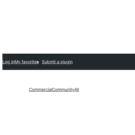
Log in
My favorites
Submit a plugin
Commercial
Community
All