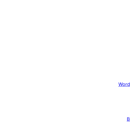
Word
B