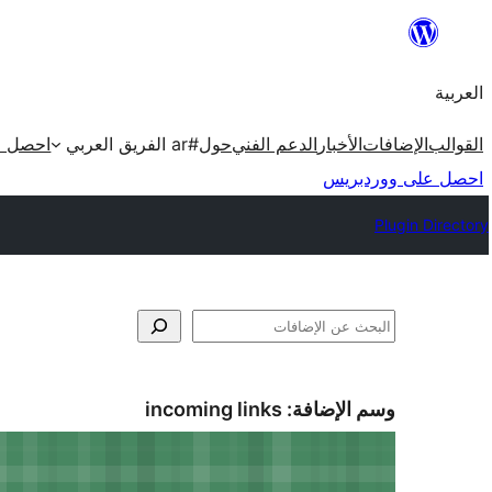
تخطى
إلى
العربية
المحتوى
القوالب
الإضافات
الأخبار
الدعم الفني
حول
#ar الفريق العربي
احصل ع
احصل على ووردبريس
Plugin Directory
البحث
وسم الإضافة:
incoming links