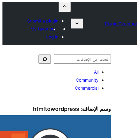
Submit a plugin
My favorites
Log in
Communi
Commerci
ضافة:
htmltowordpress