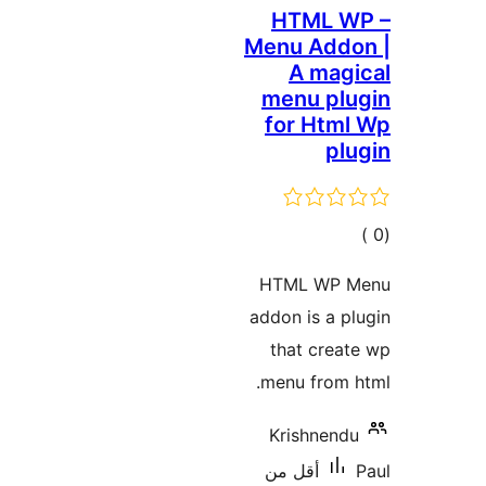
HTML
Menu Ad
A ma
menu p
for Ht
ي
يمات
HTML W
addon is a
that cr
menu fro
Krishne
أقل من