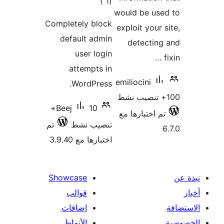
إجمالي
)
(1
would be use
التقييمات
Completely block
exploit your 
default admin
detectin
user login
attempts in
emiliocini
WordPress.
10+
Beej
م اختبارها مع
تنصيب نشط
تم
اختبارها مع 3.9.40
Showcase
قوالب
إضافات
الأنماط