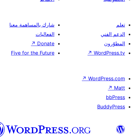
شارك بالمساهمة معنا
الفعاليات
↗
Donate
Five for the Future
↗
Wor
↗
Word
B
العربية