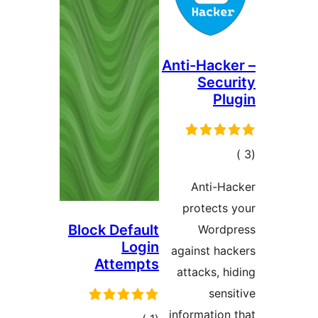
Anti-Hack
Secu
Pl
مالي
تقييمات
Anti-Ha
protects
Block Default
Wordp
Login
against ha
Attempts
attacks, h
sens
information