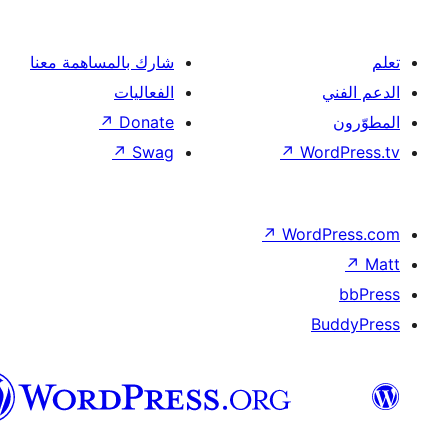
شارك بالمساهمة معنا
الفعاليات
↗
Donate
↗
Swag
↗
Wor
↗
Word
B
العربية