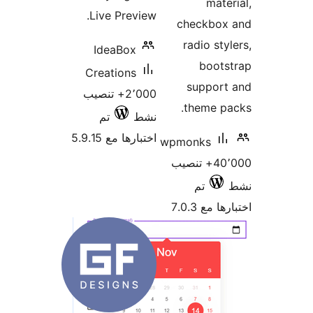
mate
Live Preview.
checkbox
radio sty
IdeaBox
boots
Creations
support
2٬000+ تنصيب
theme p
نشط
تم
اختبارها مع 5.9.15
wpmonks
40٬000+ تنصيب
تم
 مع 7.0.3