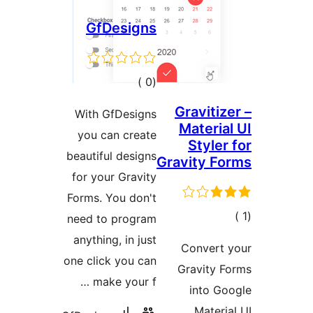
GfDesigns
إجمالي
)
(0
التقييمات
Gravitiz
With GfDesigns
Materia
you can create
Styler
beautiful designs
Gravity F
for your Gravity
Forms. You don't
الي
need to program
قييمات
anything, in just
Convert 
one click you can
Gravity 
make your f …
into G
Materi