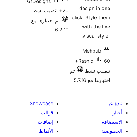
GfDesigns
design i
20+ تنصيب نشط
click. Style
تم اختبارها مع
with the
6.2.10
visual s
Mehbu
60+
Rashid
ب نشط
تم
 مع 5.7.16
Showcase
قوالب
إضافات
الأنماط