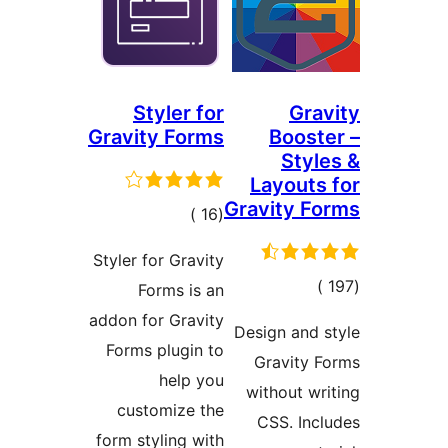
Styler for
Gra
Gravity Forms
Boost
Styl
Layouts
Gravity F
إجمالي
)
(16
التقييمات
Styler for Gravity
إجمالي
)
Forms is an
التقييمات
addon for Gravity
Design and 
Forms plugin to
Gravity 
help you
without wr
customize the
CSS. Inc
form styling with