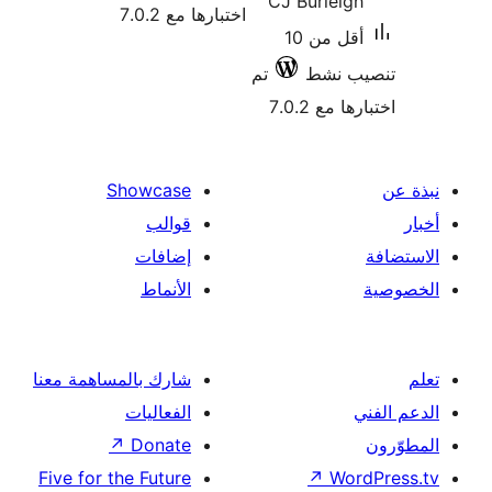
CJ Burleig
اختبارها مع 7.0.2
أقل من 10
ب نشط
تم
 مع 7.0.2
Showcase
قوالب
إضافات
الأنماط
شارك بالمساهمة معنا
الفعاليات
↗
Donate
Five for the Future
↗
Wor