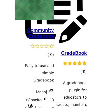
Community
Gradebook
GradeB
إجمالي
)
(0
التقييمات
Easy to use and
مالي
simple
تقييمات
Gradebook
A grade
plugi
Manoj
educato
10+
Chacko
create, main
تنصيب نشط
تم