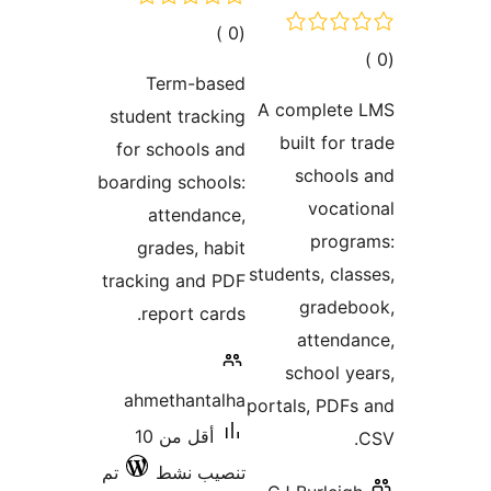
إجمالي
)
(0
مالي
التقييمات
Term-based
تقييمات
A complete
student tracking
built for 
for schools and
schools
boarding schools:
vocat
attendance,
progr
grades, habit
students, cla
tracking and PDF
gradeb
report cards.
attend
school y
ahmethantalha
portals, PDF
أقل من 10
تنصيب نشط
تم