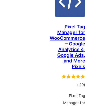
Pixel
Manager
WooComme
– Go
Analytic
Google 
and M
Pi
جمالي
لتقييمات
Pixe
Manager