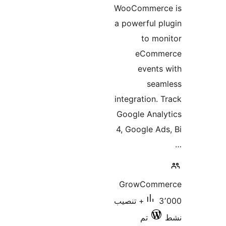
WooCommerc
a powerful p
to mo
eComm
events
seam
integration. 
Google Anal
4, Google Ad
GrowComm
3٬000+ تنصيب
تم