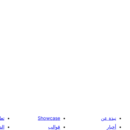
نبذة عن
Showcase
تعل
أخبار
قوالب
الد