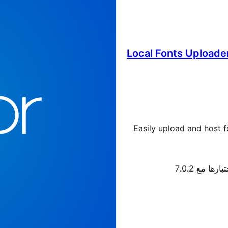
Local Fonts Uploader
Easily upload and host f
ارها مع 7.0.2