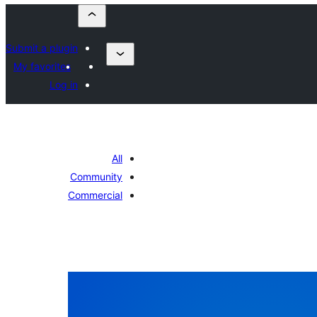
Submit a plugin
My favorites
Log in
All
Community
Commercial