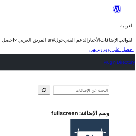
تخطى
إلى
العربية
المحتوى
القوالب
الإضافات
الأخبار
الدعم الفني
حول
#ar الفريق العربي
احصل ع
احصل على ووردبريس
Plugin Directory
البحث
وسم الإضافة:
fullscreen