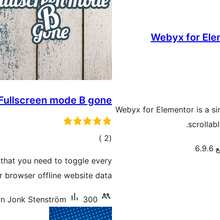
Webyx for Elem
Fullscreen mode B gone
Webyx for Elementor is a si
scrollab
إجمالي
)
(2
6.
التقييمات
e that you need to toggle every
 browser offline website data.
300+ تنصيب نشط
n Jonk Stenström