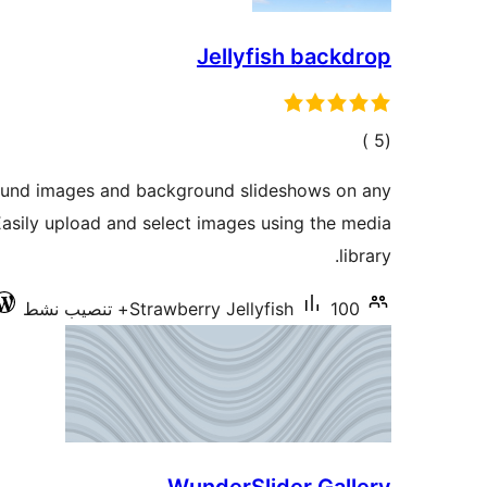
Jellyfish backdrop
إجمالي
)
(5
التقييمات
ound images and background slideshows on any
asily upload and select images using the media
library.
100+ تنصيب نشط
Strawberry Jellyfish