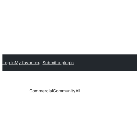
Log in
My favorites
Submit a plugin
Commercial
Community
All