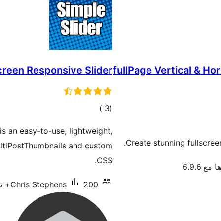
creen Responsive Slider
fullPage Vertical & Hor
إجمالي
)
(3
التقييمات
is an easy-to-use, lightweight,
Create stunning fullscree
MultiPostThumbnails and custom
CSS.
مع 6.9.6
200+ تنصيب نشط
Chris Stephens