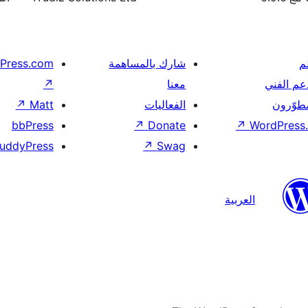
م
شارك بالمساهمة
Press.com
عم الفني
معنا
↗
مطوّرون
الفعاليات
Matt
↗
bbPress
↗
Donate
↗
WordPress.
uddyPress
↗
Swag
العربية