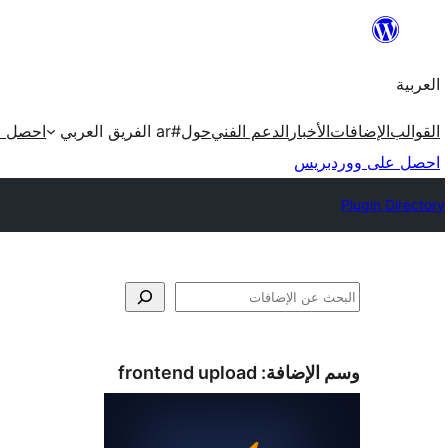
تخطى
إلى
العربية
المحتوى
القوالب
الإضافات
الأخبار
الدعم الفني
حول
#ar الفريق العربي
احصل ع
احصل على ووردبريس
Plugin Directory
البحث
وسم الإضافة:
frontend upload