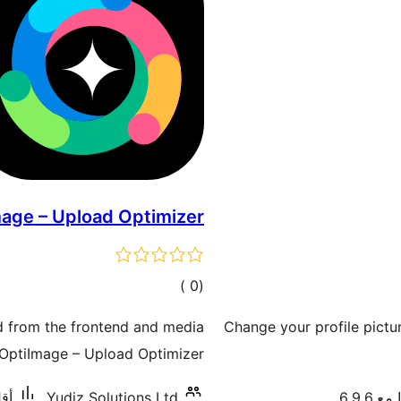
age – Upload Optimizer
إجمالي
)
(0
التقييمات
 from the frontend and media
Change your profile pictur
h OptiImage – Upload Optimizer!
 6.9.6
Yudiz Solutions Ltd.
أقل م