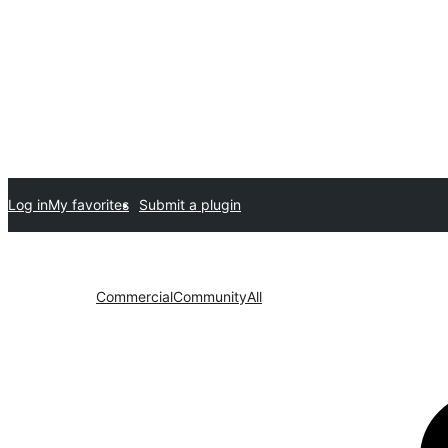
Log in
My favorites
Submit a plugin
Commercial
Community
All