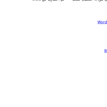
Word
B