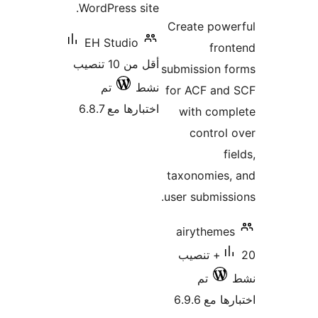
WordPress site.
قييمات
Create powe
EH Studio
fro
أقل من 10 تنصيب
submission f
نشط
تم
for ACF and
اختبارها مع 6.8.7
with comp
control
f
taxonomies,
user submiss
airytheme
20+ تنصيب
تم
 مع 6.9.6