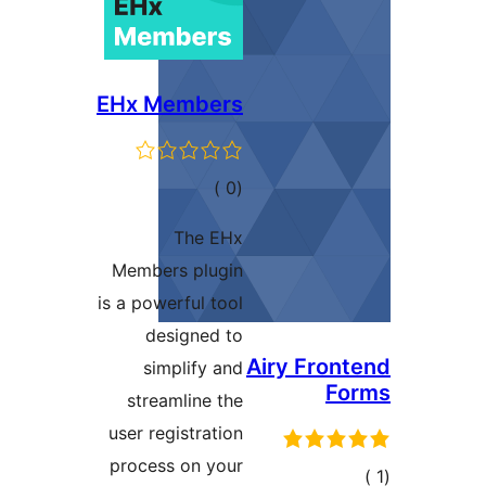
EHx Members
إجمالي
)
(0
التقييمات
The EHx
Members plugin
is a powerful tool
designed to
Airy Fron
simplify and
Fo
streamline the
user registration
process on your
الي