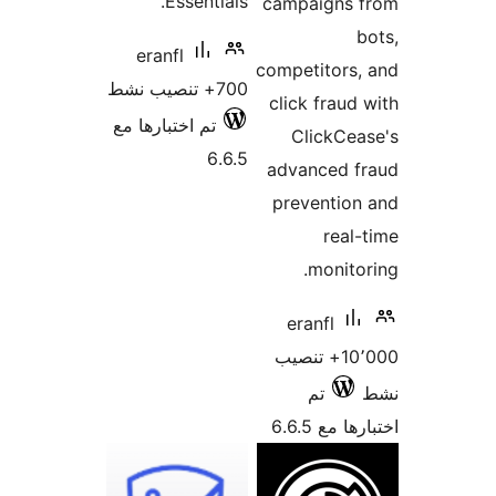
Essentials.
campaigns 
eranfl
competitors
700+ تنصيب نشط
click fraud
تم اختبارها مع
ClickCe
6.6.5
advanced f
preventio
real
monito
eranfl
10٬000+ تنصيب
تم
 مع 6.6.5