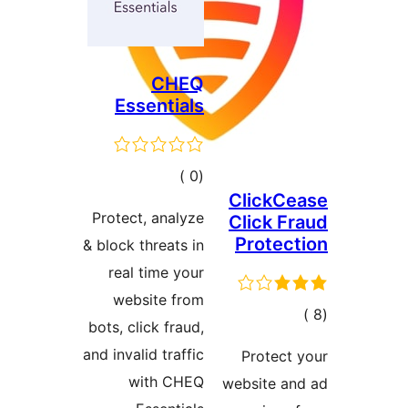
CHEQ
Essentials
إجمالي
)
(0
ClickC
التقييمات
Protect, analyze
Click F
Protec
& block threats in
real time your
website from
مالي
bots, click fraud,
تقييمات
and invalid traffic
Protect
with CHEQ
website an