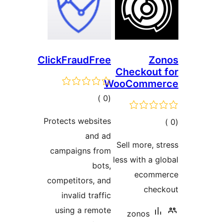
ClickFraudFree
Zo
Checkout
WooComme
إجمالي
)
(0
التقييمات
Protects websites
مالي
and ad
تقييمات
Sell more, s
campaigns from
less with a g
bots,
ecomm
competitors, and
chec
invalid traffic
using a remote
zonos