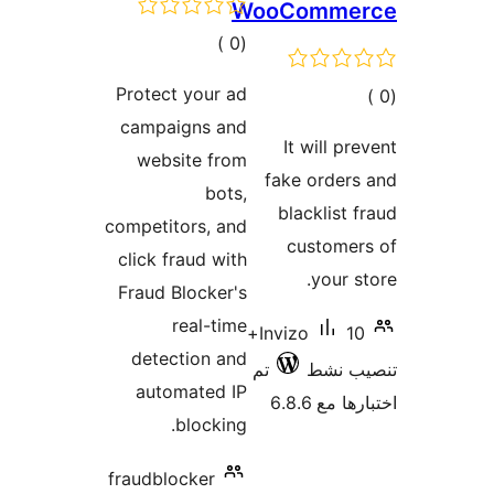
WooComme
إجمالي
)
(0
التقييمات
Protect your ad
مالي
campaigns and
تقييمات
It will pr
website from
fake order
bots,
blacklist 
competitors, and
customer
click fraud with
your s
Fraud Blocker's
real-time
10+
Invizo
detection and
ب نشط
تم
automated IP
 مع 6.8.6
blocking.
fraudblocker