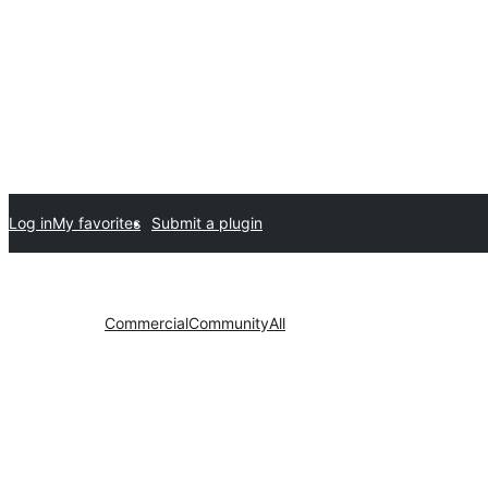
Log in
My favorites
Submit a plugin
Commercial
Community
All