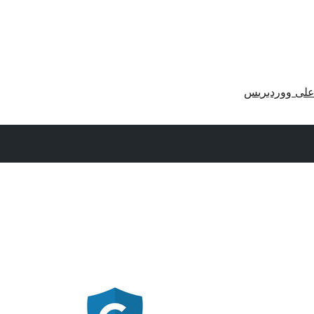
لى ووردبريس