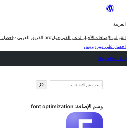
تخطى
إلى
العربية
المحتوى
القوالب
الإضافات
الأخبار
الدعم الفني
حول
#ar الفريق العربي
احصل ع
احصل على ووردبريس
Plugin Directory
البحث
وسم الإضافة:
font optimization