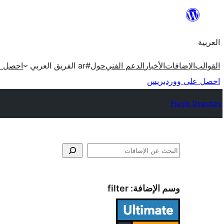
تخطى
إلى
العربية
المحتوى
القوالب
الإضافات
الأخبار
الدعم الفني
حول
#ar الفريق العربي
احصل ع
احصل على ووردبريس
Plugin Directory
البحث
وسم الإضافة:
filter