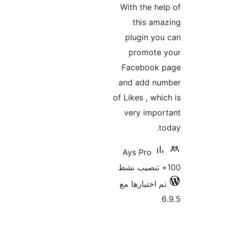
With the he
this am
plugin yo
promote 
Facebook 
and add nu
of Likes , whi
very impo
t
Ays Pro
م اختبارها مع