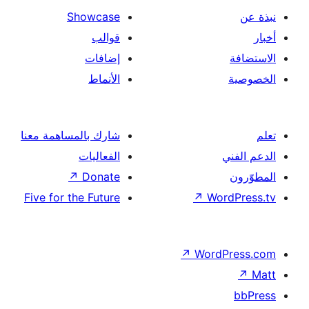
Showcase
قوالب
إضافات
الأنماط
شارك بالمساهمة معنا
الفعاليات
↗
Donate
Five for the Future
↗
Wor
↗
Word