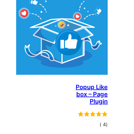
Popup 
box – 
Pl
مالي
تقييمات