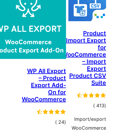
Impo
WooC
WP All Export
Pro
– Product
Export Add-
On for
WooCommerce
ت
Im
إجمالي
)
(24
Wo
التقييمات