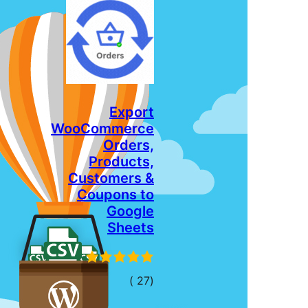
Export
WooCommerce
Orders,
Products,
Customers &
Coupons to
Google
Sheets
إجمالي
)
(27
التقييمات