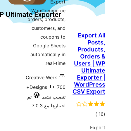
Export
WooCommerce
orders, products,
customers, and
coupons to
Google Sheets
automatically in
U
real-time.
E
Creative Werk
W
700+
Designs
CS
تنصيب نشط
تم
اختبارها مع 7.0.3