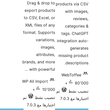
Drag & drop to
produ
export products
w
to CSV, Excel, or
XML files of any
c
format. Supports
ta
variations,
integ
images,
attributes,
miss
brands, and more
with powerful …
We
WP All Import
80٬00
10٬000+
تم
تنصيب نشط
تم
اختبارها مع 7.0.3