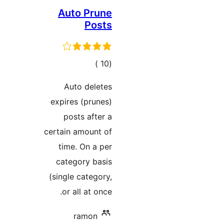
Auto
ي
مات
Auto
expires
post
certain a
time.
catego
(single 
or al
r