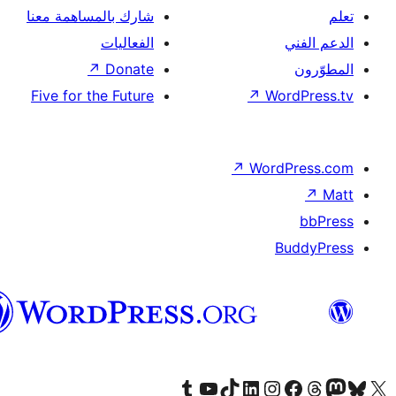
رك بالمساهمة معنا
عاليات
↗
Dona
Five for the Futu
العربية
Tumb