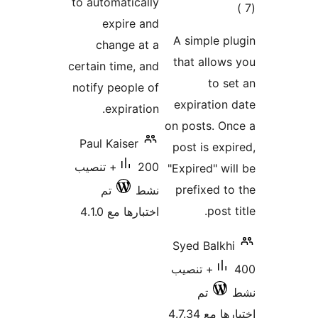
to auto
ex
cha
certain 
notify 
e
Paul K
20+ تنصيب
تم
4.1