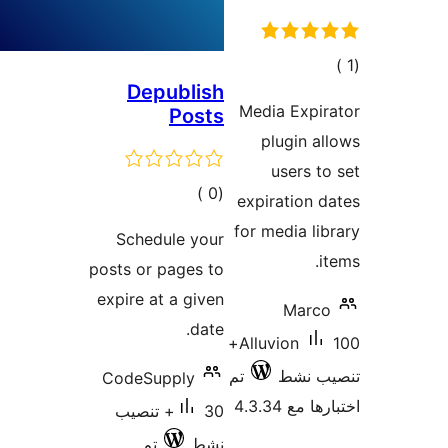
Dep
ات
Sched
posts or
expire a
CodeSu
 تنصيب
تم