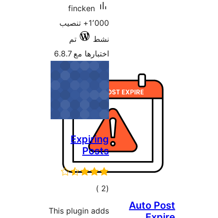
fi
+ تنصيب
تم
6.8
E
ات
This pl