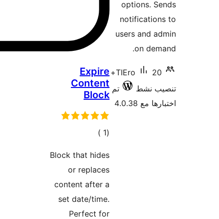
C
ات
Block t
or
conten
set d
Pe