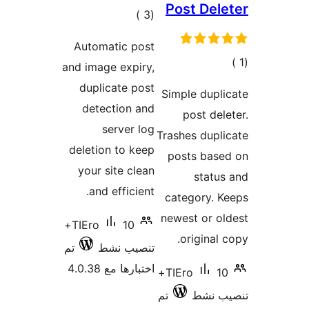
ات
Automa
and imag
dupli
detec
s
deletio
your s
and 
10+
TIEro
ط
تم
4.0