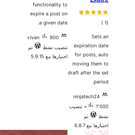
functio
expire 
a gi
900+
Ivan
ط
تم
5.9