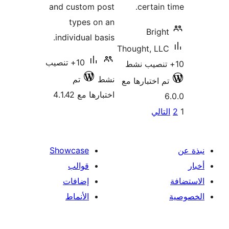
and cus
typ
individ
10+ تنصيب
تم
4.1
Showca
الب
افات
نماط