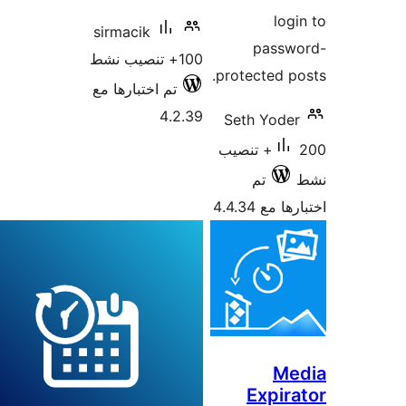
sirmaci
بارها مع