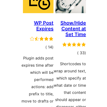
W
ي
مات
Plugin 
expires t
whic
p
act
prefix
move to 