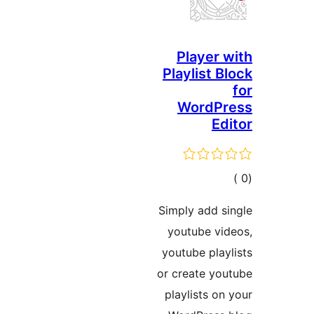
Player 
Playlist B
WordPr
Ed
مالي
تقييمات
Simply add s
youtube vi
youtube play
or create yo
playlists on