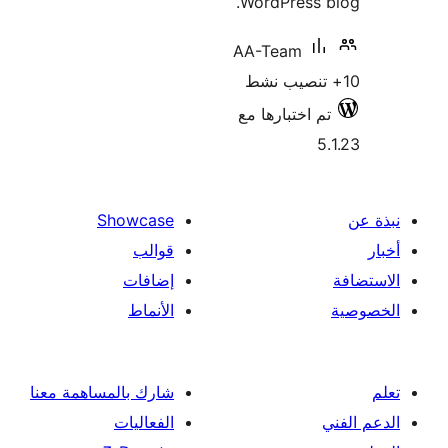
WordPress 
AA-Team
م اختبارها مع
5
Showcase
قوالب
إضافات
الأنماط
شارك بالمساهمة معنا
الفعاليات