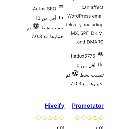
Aet
أقل من 10
تم