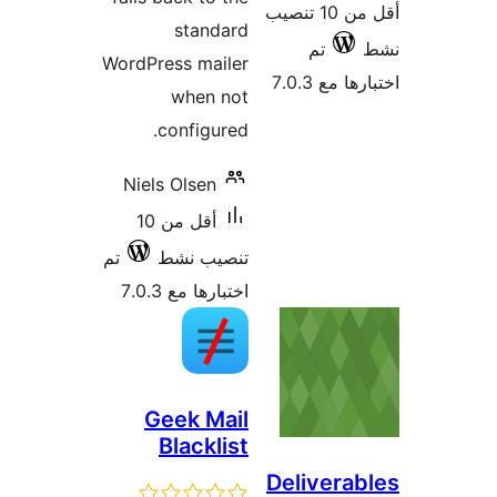
WordPr
Niel
أقل من 10
تم
G