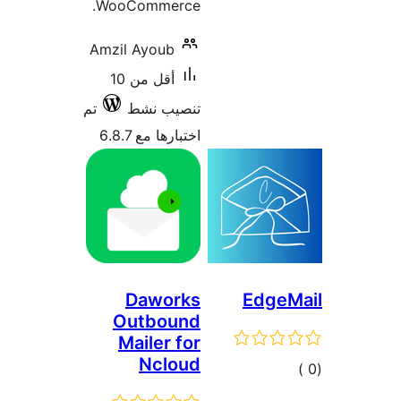
Woo
Amzi
أقل من 10
تم
O
M