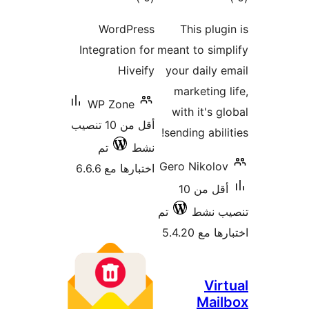
Int
W
من 10 تنصيب