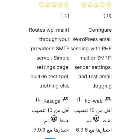
Route
t
provi
ser
set
built-
n
من 10 تنصيب