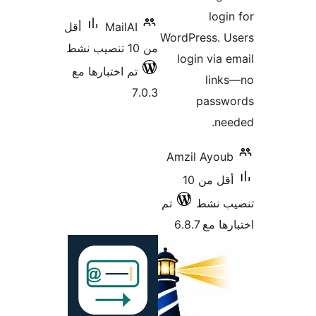
أقل
رها مع