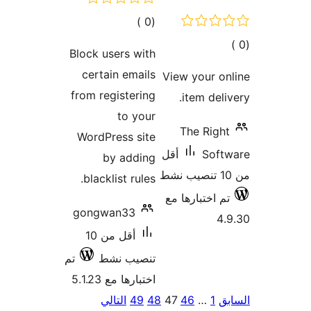
Block
cer
from 
Wor
bla
gon
أقل من 10
تم