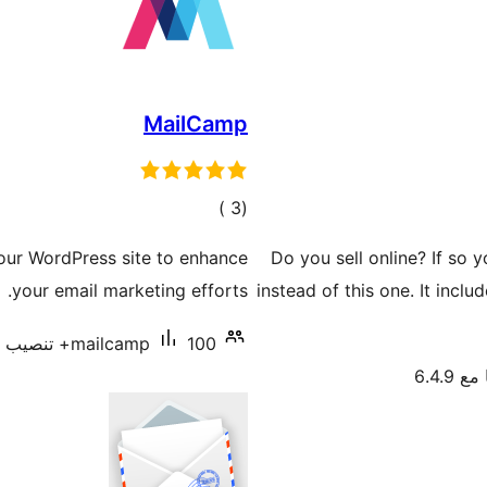
MailCamp
إجمالي
)
(3
التقييمات
our WordPress site to enhance
Do you sell online? If s
your email marketing efforts.
instead of this one. It inclu
100+ تنصيب نشط
mailcamp
 6.4.9