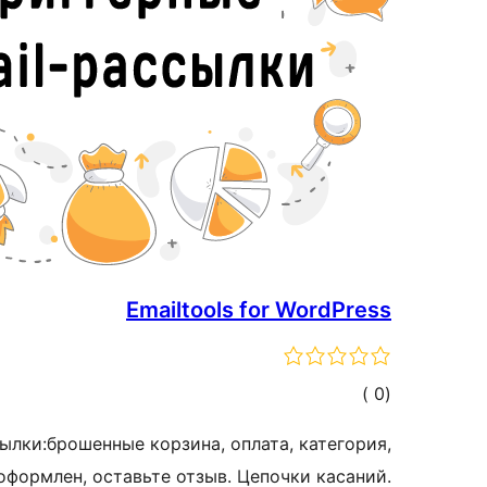
Emailtools for WordPress
إجمالي
)
(0
التقييمات
ылки:брошенные корзина, оплата, категория,
 оформлен, оставьте отзыв. Цепочки касаний.