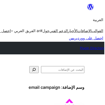
تخطى
إلى
العربية
المحتوى
القوالب
الإضافات
الأخبار
الدعم الفني
حول
#ar الفريق العربي
احصل ع
احصل على ووردبريس
Plugin Directory
البحث
وسم الإضافة:
email campaign