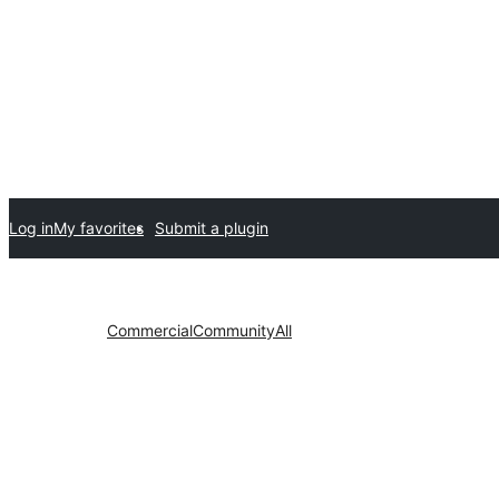
Log in
My favorites
Submit a plugin
Commercial
Community
All