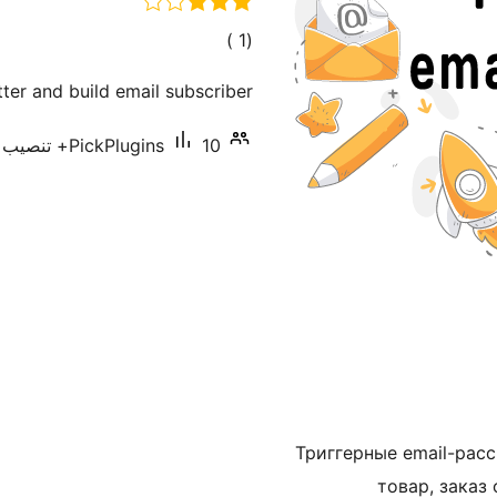
إجمالي
)
(1
التقييمات
ter and build email subscriber.
10+ تنصيب نشط
PickPlugins
Триггерные email-расс
товар, заказ