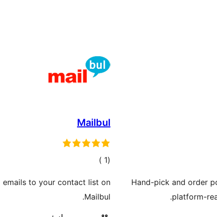
Mailbul
إجمالي
)
(1
التقييمات
emails to your contact list on
Hand-pick and order po
Mailbul.
platform-rea