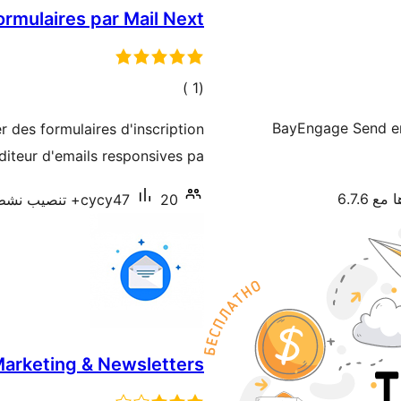
ormulaires par Mail Next
إجمالي
)
(1
التقييمات
BayEngage Send em
r des formulaires d'inscription
editeur d'emails responsives pa …
ع 6.7.6
20+ تنصيب نشط
cycy47
Marketing & Newsletters