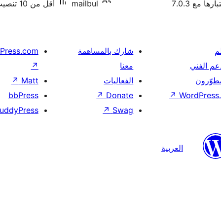
رها مع 7.0.3
mailbul
أقل من 10 تنصيب نشط
م
شارك بالمساهمة
Press.com
عم الفني
معنا
↗
مطوّرون
الفعاليات
Matt
↗
bbPress
↗
Donate
↗
WordPress.
uddyPress
↗
Swag
العربية