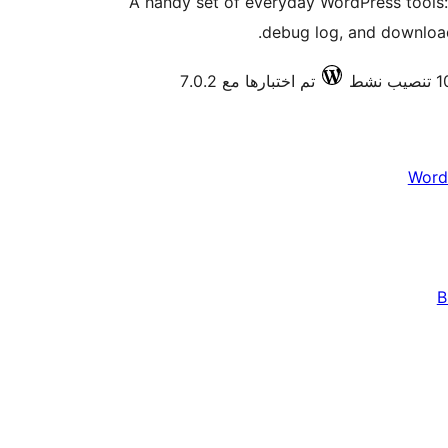
A handy set of everyday WordPress tools:
debug log, and download
تم اختبارها مع 7.0.2
Word
B