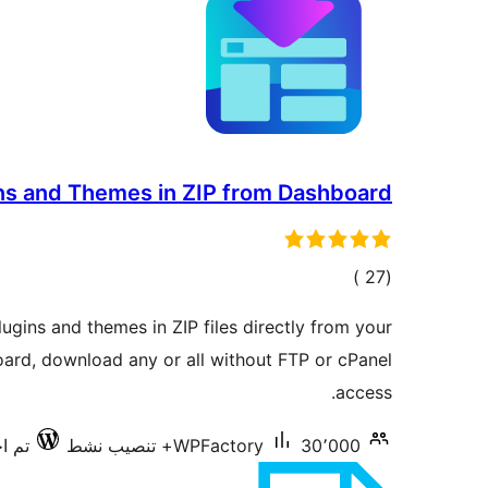
ns and Themes in ZIP from Dashboard
إجمالي
)
(27
التقييمات
ugins and themes in ZIP files directly from your
rd, download any or all without FTP or cPanel
access.
30٬000+ تنصيب نشط
WPFactory
تم اخت