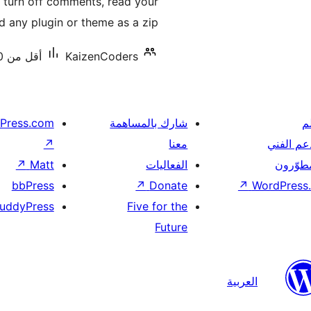
 turn off comments, read your
 any plugin or theme as a zip.
KaizenCoders
أقل من 10 تنصيب نشط
م
شارك بالمساهمة
Press.com
عم الفني
معنا
↗
مطوّرون
الفعاليات
Matt
↗
bbPress
↗
Donate
↗
WordPress.
uddyPress
Five for the
Future
العربية