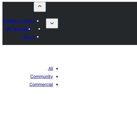
Submit a plugin
My favorites
Log in
All
Community
Commercial