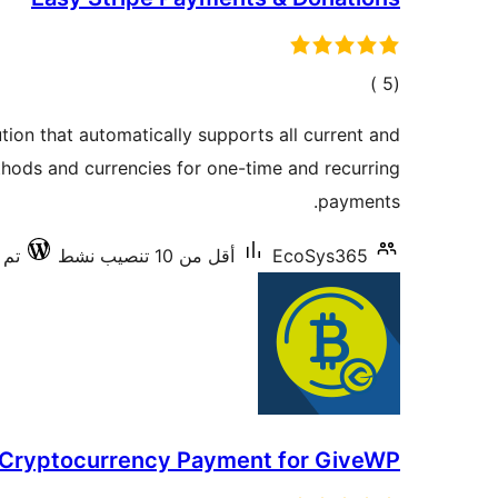
إجمالي
)
(5
التقييمات
tion that automatically supports all current and
hods and currencies for one-time and recurring
payments.
EcoSys365
أقل من 10 تنصيب نشط
تم ا
Cryptocurrency Payment for GiveWP