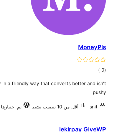
MoneyPls
إجمالي
)
(0
التقييمات
in a friendly way that converts better and isn't
pushy
isnit
أقل من 10 تنصيب نشط
تم اختبارها مع 2
lekirpay GiveWP