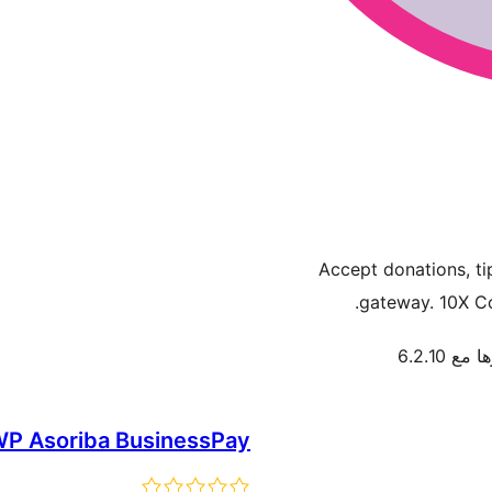
Accept donations, ti
gateway. 10X Co
مع 6.2.10
P Asoriba BusinessPay