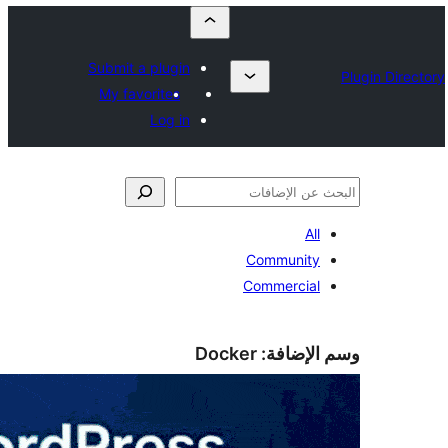
Submit a plugin
My favorites
Log in
Docke