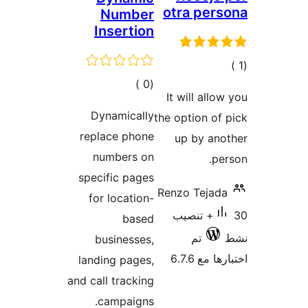
otra per
Number
Insertion
الي
إجمالي
)
(0
قييمات
It will allo
التقييمات
Dynamically
the option of
replace phone
up by an
numbers on
pe
specific pages
Renzo Tejad
for location-
30+ تنصيب
based
تم
businesses,
 مع 6.7.6
landing pages,
and call tracking
campaigns.