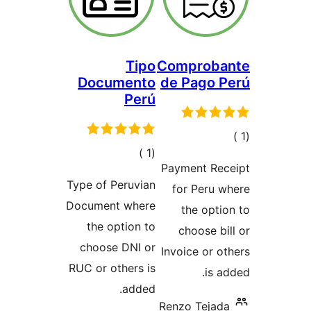
Tipo
Comproba
Documento
de Pago 
Perú
الي
إجمالي
)
(1
قييمات
Payment Rec
التقييمات
Type of Peruvian
for Peru 
Document where
the opti
the option to
choose bi
choose DNI or
Invoice or o
RUC or others is
is a
added.
Renzo Tejad