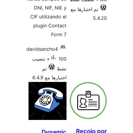
DNI, NIF, NIE y
م اختبارها مع
CIF utilizando el
5
plugin Contact
Form 7
davidsancho4
100+ تنصيب
نشط
تم
اختبارها مع 6.4.9
Recojo
Dynamic