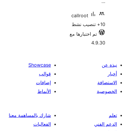
callroot
م اختبارها مع
4
Showcase
قوالب
إضافات
الأنماط
شارك بالمساهمة معنا
الفعاليات