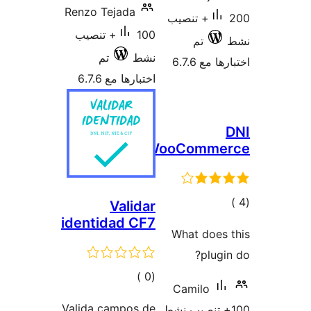
Renzo Tejada
200+ تنصيب
100+ تنصيب
تم
نشط
تم
 مع 6.7.6
اختبارها مع 6.7.6
WooComme
مالي
Validar
identidad CF7
تقييمات
What does
plugi
إجمالي
)
(0
Camilo
التقييمات
Valida campos de