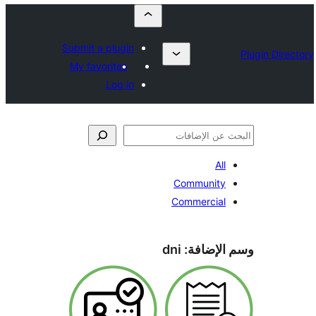
Submit a plugin
My favorites
Log in
All
Community
Commercial
الإضافة:
dni