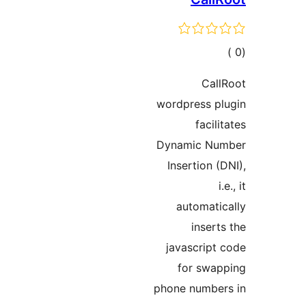
مالي
تقييمات
Cal
wordpress p
facili
Dynamic Nu
Insertion (
i
automati
insert
javascript
for swap
phone number