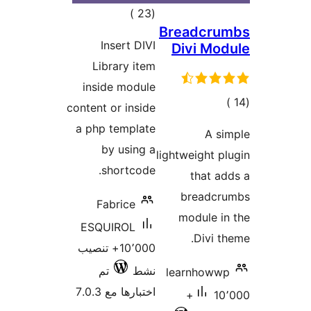
الي
ييمات
Ins
Libra
inside
content or
a php t
by 
sho
Fabr
ESQUI
10٬000+ تنصيب
تم
7.0.3