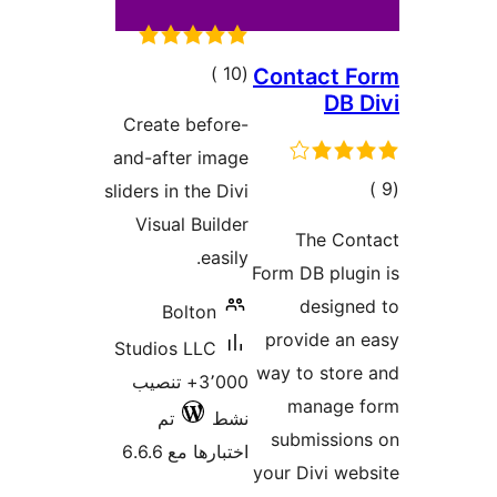
لي
ييمات
Create 
and-afte
sliders in 
Visual
Bol
Studios 
3٬0+ تنصيب
تم
6.6.6