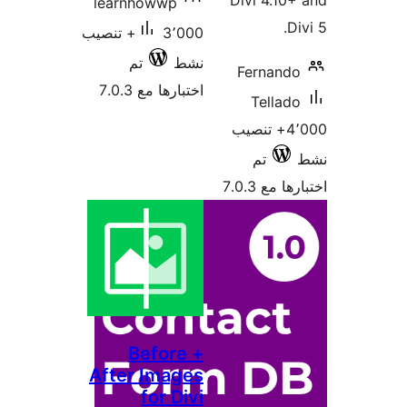
learnho
3٬000+ تنصيب
تم
7.0.3
Be
After I
f