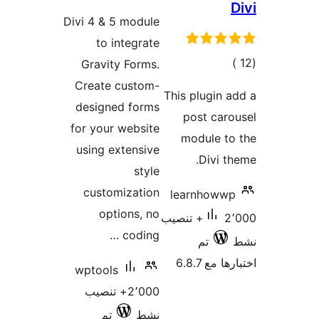
يمات
Divi 4 & 5
to i
Gravity
Create 
designe
for your 
using ex
custom
opti
wptools
2٬0+ تنصيب
تم