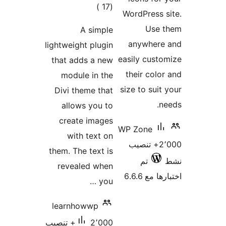
لي
ييمات
A
lightweight
that add
module
Divi the
allows
create
with 
them. The 
reveal
learnho
2٬000+ تنصيب