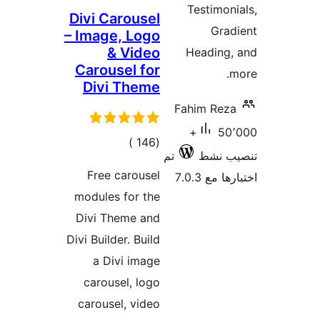
Divi Ca
– Image
& 
Carous
Divi 
مالي
قييمات
Free c
modules 
Divi Th
Divi Builde
a Div
carouse
carousel