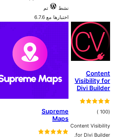
تم
6.7.6
Su