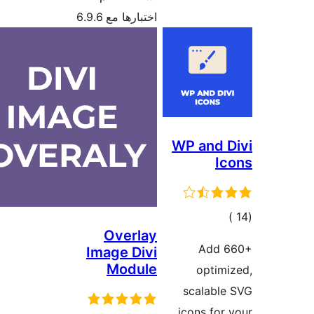
6.9.6
Ov
Imag
M