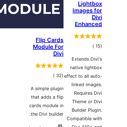
Flip
Modul
الي
ييمات
A simple
that add
cards mo
the Divi 