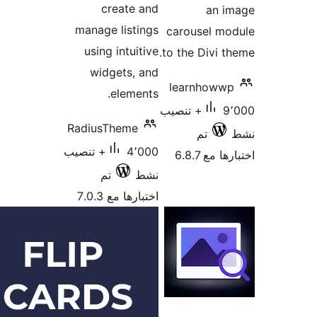
cre
manage l
using i
widge
el
RadiusTh
4٬000+ تنصيب
تم
7.0.3