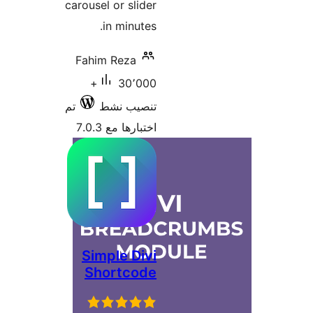
carousel o
in 
Fahim R
30٬000+
نشط
تم
7.0.3
Simpl
Shor