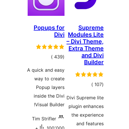
Popup
مالي
تقييمات
A quick a
way to
Popup
inside 
Visual 
Tim Stri
100٬000+