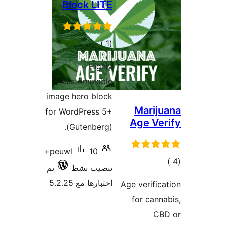
Block LITE
إجمالي
)
(1
التقييمات
Highly
customizable
image hero block
Marij
for WordPress 5+
Age Ve
(Gutenberg).
10+
peuwl
مالي
تنصيب نشط
تم
تقييمات
اختبارها مع 5.2.25
Age verific
for cann
CB