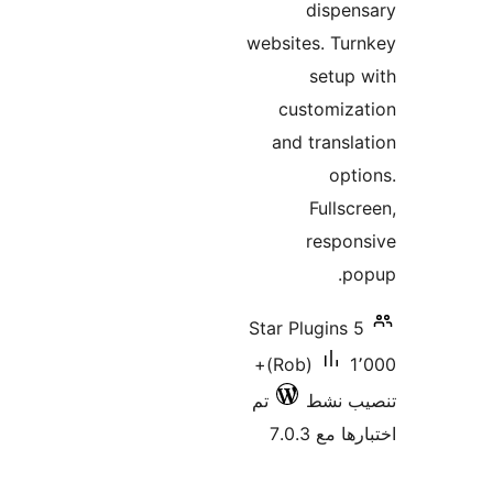
dispe
websites. Tu
setup
customiz
and transl
opt
Fullsc
respo
p
5 Star Plugins
1٬000+
(Rob)
ب نشط
تم
 مع 7.0.3