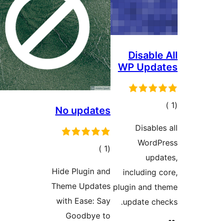
Disable
WP Upda
الي
No updates
قييمات
Disable
WordP
إجمالي
)
(1
upd
التقييمات
Hide Plugin and
including 
Theme Updates
plugin and 
with Ease: Say
update ch
Goodbye to