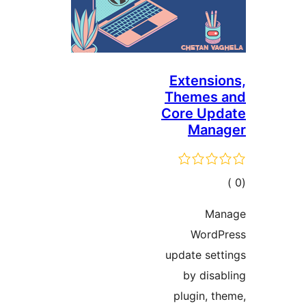
Extensi
Themes 
Core Upd
Mana
مالي
تقييمات
Ma
WordP
update set
by disa
plugin, t