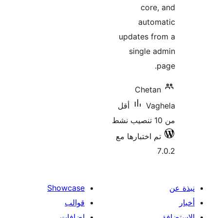
core
autom
updates fr
single 
Cheta
Vag
أقل
م اختبارها مع
Showcase
قوالب
إضافات