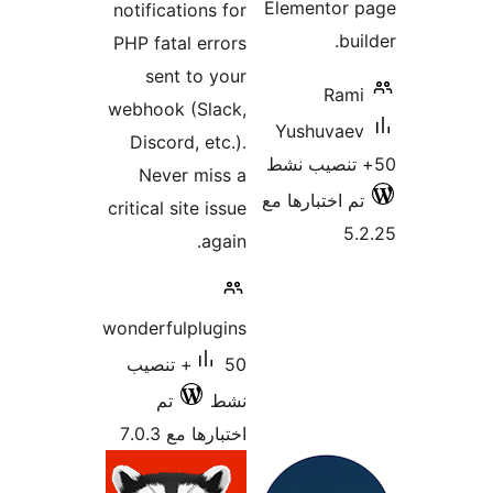
Elementor 
notifications for
bu
PHP fatal errors
sent to your
Ram
webhook (Slack,
Yushuvae
Discord, etc.).
Never miss a
م اختبارها مع
critical site issue
5
again.
wonderfulplugins
50+ تنصيب
نشط
تم
اختبارها مع 7.0.3