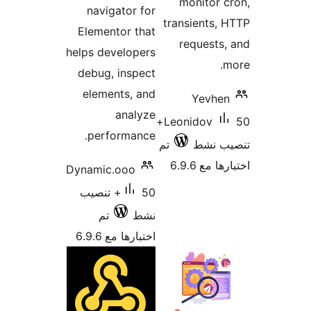
monitor 
navigator for
transients,
Elementor that
requests
helps developers
debug, inspect
elements, and
Yevhe
analyze
50+
Leonidov
performance.
ب نشط
تم
 مع 6.9.6
Dynamic.ooo
50+ تنصيب
نشط
تم
اختبارها مع 6.9.6