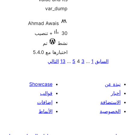
var_dump
Ahmad Awais
30+ تنصيب
نشط
تم
اختبارها مع 5.4.0
ق
1
…
3
4
5
…
13
التالي
ات
الات
Showcase
قوالب
إضافات
الأنماط