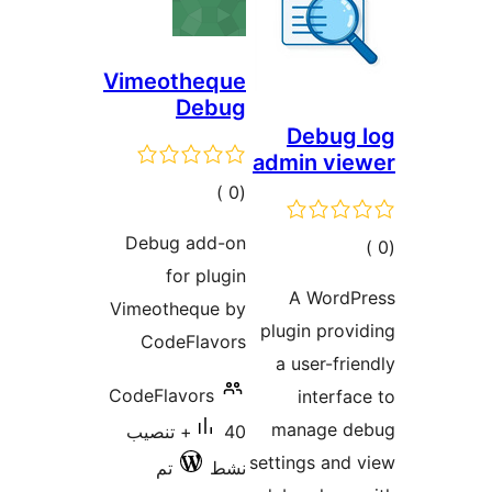
Vimeotheque
Debug
Debug 
admin vi
إجمالي
)
(0
التقييمات
Debug add-on
مالي
for plugin
تقييمات
A WordP
Vimeotheque by
plugin prov
CodeFlavors
a user-fri
CodeFlavors
interfa
manage d
40+ تنصيب
settings and
نشط
تم