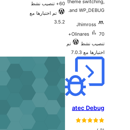
theme switc
60+ تنصيب نشط
and WP_DE
تم اختبارها مع
3.5.2
Jhimros
70+
Olinares
ب نشط
تم
 مع 7.0.3
atec De