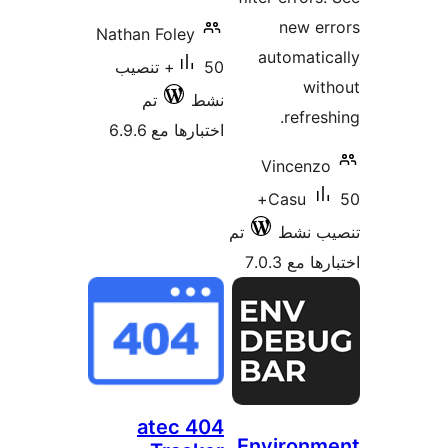
new e
Nathan Foley
automati
50+ تنصيب
wi
نشط
تم
refres
اختبارها مع 6.9.6
Vincenz
50+
Casu
ب نشط
تم
 مع 7.0.3
atec 404
Environm