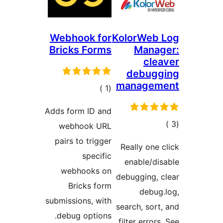
Webhook for
KolorWeb 
Bricks Forms
Manag
cle
debugg
managem
إجمالي
)
(1
التقييمات
Adds form ID and
مالي
webhook URL
تقييمات
pairs to trigger
Really one 
specific
enable/di
webhooks on
debugging, 
Bricks form
debug
submissions, with
search, sort
debug options.
filter errors