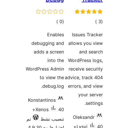
مالي
إجمالي
)
(0
تقييمات
التقييمات
Enables
Issues Tr
debugging and
allows you
adds a screen
and se
into the
WordPress 
WordPress Admin
receive sec
to view the
advice, trac
debug.log.
errors, and
your s
Konstantinos
sett
40+
Xenos
Oleksand
تنصيب نشط
تم
40+
Lysyi
اختبارها مع 4.9.30