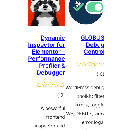
Dynamic
GLO
Inspector for
De
Elementor –
Con
Performance
Profiler &
Debugger
مالي
تقييمات
WordPress d
إجمالي
)
(0
toolkit: 
التقييمات
errors, t
A powerful
WP_DEBUG, 
frontend
error 
inspector and