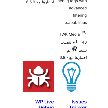
debug logs
اختبارها مع 6.5.9
adva
fil
capabili
TWK Medi
40+ تنصيب
تم
 مع 6.8.7
WP Live
Is
Debug
Tra