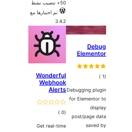
50+ تنصيب نشط
تم اختبارها مع
3.4.2
De
Elemen
Wonderful
الي
Webhook
قييمات
Alerts
Debugging pl
for Element
di
إجمالي
)
(0
post/page 
التقييمات
save
Get real-time