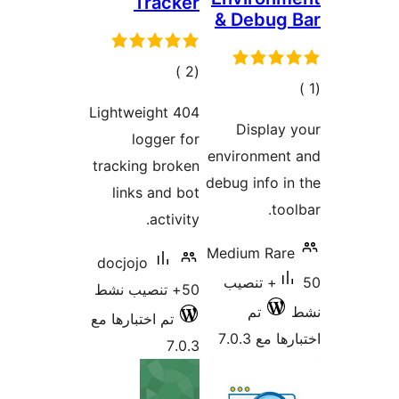
Tracker
& Debug
إجمالي
)
(2
الي
التقييمات
Lightweight 404
قييمات
Display
logger for
environment
tracking broken
debug info i
links and bot
too
activity.
Medium Rar
docjojo
50+ تنصيب
50+ تنصيب نشط
تم
تم اختبارها مع
 مع 7.0.3
7.0.3