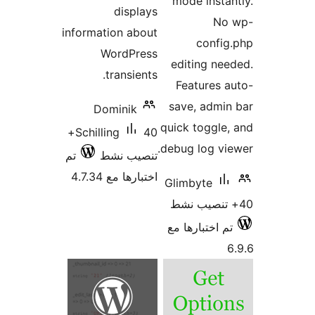
mode insta
displays
No
information about
confi
WordPress
editing ne
transients.
Features 
save, admi
Dominik
quick toggle
40+
Schilling
debug log vi
تنصيب نشط
تم
اختبارها مع 4.7.34
Glimbyte
م اختبارها مع