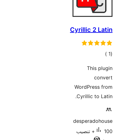
Cyrillic 2 L
الي
قييمات
This p
con
WordPress 
Cyrillic to 
desperadoh
100+ تنصيب