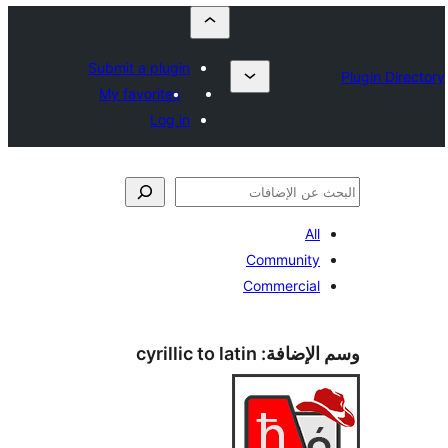
Submit a plugin
My favorites
Log in
All
Community
Commercial
الإضافة:
cyrillic to latin