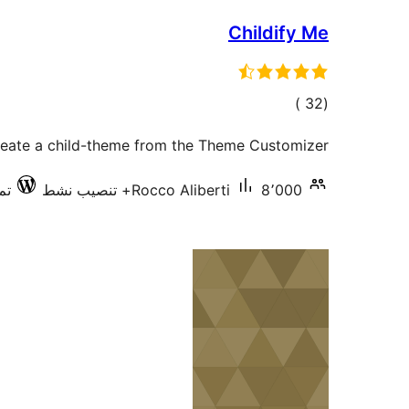
Childify Me
إجمالي
)
(32
التقييمات
eate a child-theme from the Theme Customizer.
8٬000+ تنصيب نشط
Rocco Aliberti
تم 