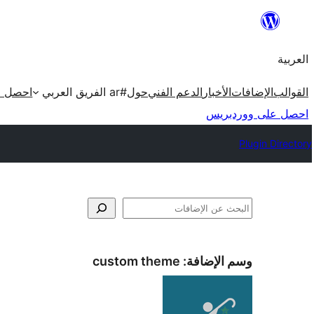
تخطى
إلى
العربية
المحتوى
القوالب
الإضافات
الأخبار
الدعم الفني
حول
#ar الفريق العربي
احصل ع
احصل على ووردبريس
Plugin Directory
البحث
وسم الإضافة:
custom theme