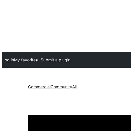
Log in
My favorites
Submit a plugin
Commercial
Community
All