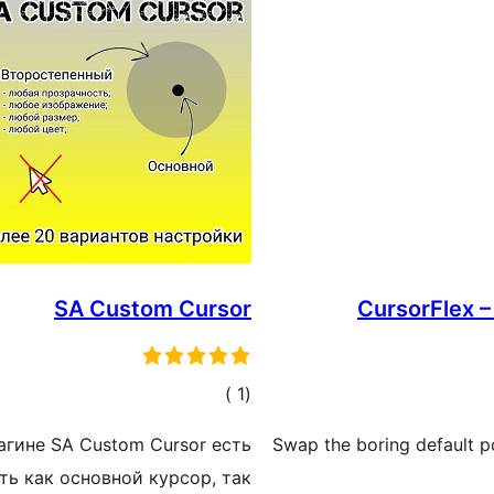
SA Сustom Cursor
CursorFlex –
إجمالي
)
(1
التقييمات
агине SA Custom Cursor есть
Swap the boring default po
ть как основной курсор, так