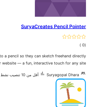
SuryaCreates Pencil Pointer
إجمالي
)
(0
التقييمات
nto a pencil so they can sketch freehand directly
 website — a fun, interactive touch for any site.
Suryagopal Dhara
أقل من 10 تنصيب نشط