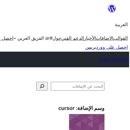
تخطى
إلى
العربية
المحتوى
القوالب
الإضافات
الأخبار
الدعم الفني
حول
#ar الفريق العربي
احصل ع
احصل على ووردبريس
Plugin Directory
البحث
وسم الإضافة:
cursor