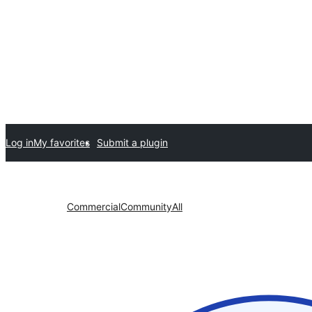
Log in
My favorites
Submit a plugin
Commercial
Community
All