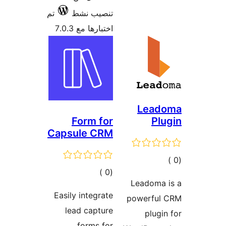
ط
تم
7.0
F
Capsu
ات
Easily 
lea