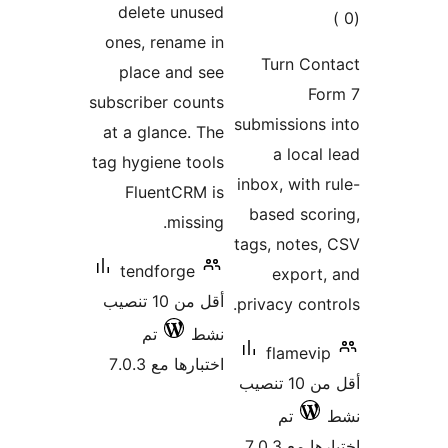
delet
ones, 
place
subscrib
at a gl
tag hygi
Flue
tend
أقل من 10 تنصيب
تم
7.0