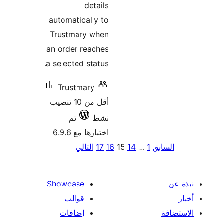
automat
Trustm
an order
a selecte
Trus
أقل من 10 تنصيب
تم
6.9
Showca
الب
افات