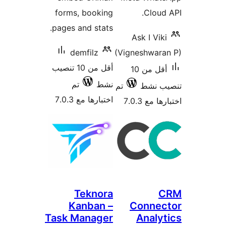
forms,
pages a
de
أقل من 10 تنصيب
تم
7.0
T
Ka
Task M