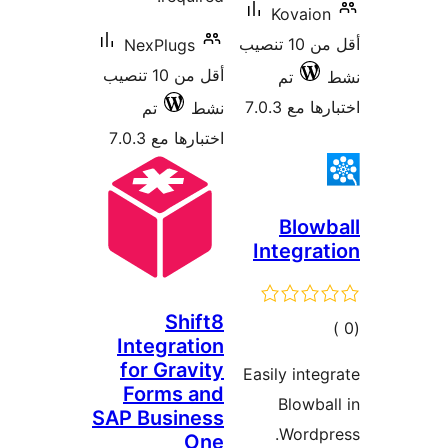
NexP
أقل من 10 تنصيب
تم
7.0
Inte
for 
For
SAP Bu