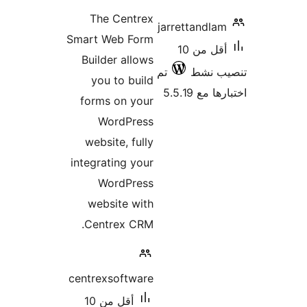
ات
The
Smart 
Build
you
forms
W
websi
integra
W
webs
Cent
centrex
أقل من 10