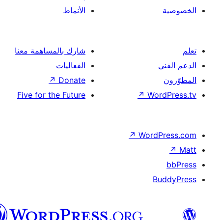
نماط
رك بالمساهمة معنا
عاليات
↗
Dona
Five for the Futu
العربية