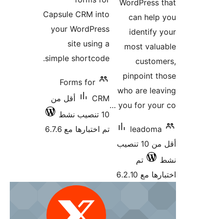
Capsule 
your W
sit
simple s
Form
أقل من
 6.7.6