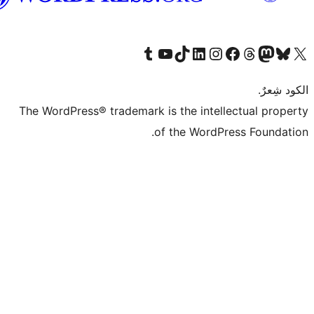
Tumb
The WordPress® tr