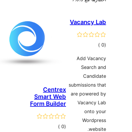
C
Sma
Form 