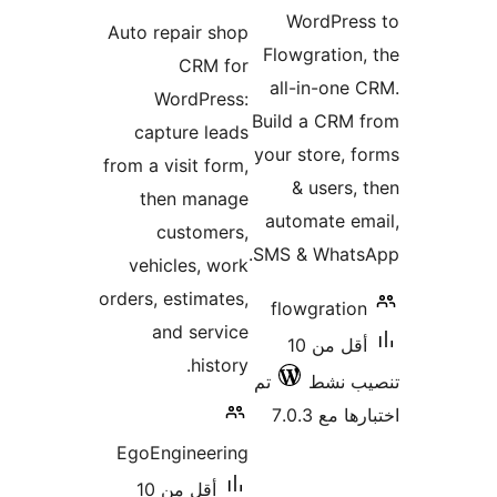
ات
Auto re
Wo
capt
from a vi
the
cu
vehic
orders, e
an
EgoEng
أقل من 10