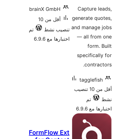
brainX 
أقل من 10
ط
تم
6.9
FormFl