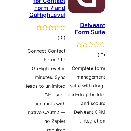
for 
Form
GoHig
ات
Connect
F
GoHigh
minut
leads to 
accou
native 
n