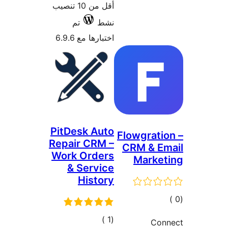
أقل من 10 تنصيب
تم
6.9
PitDe
Repair
Work 
& 