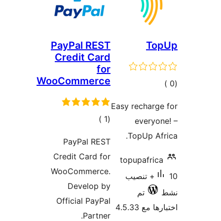
PayPal REST
To
Credit Card
for
WooCommerce
مالي
تقييمات
Easy recharg
إجمالي
)
(1
everyo
التقييمات
TopUp Af
PayPal REST
Credit Card for
topupafric
WooCommerce.
10+ تنصيب
Develop by
تم
Official PayPal
 مع 4.5.33
Partner.