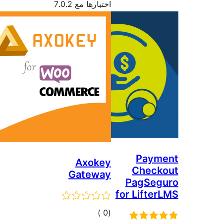
اختبارها مع 7.0.2
Paym
Axokey
Check
Gateway
PagSeg
for Lifte
إجمالي
)
(0