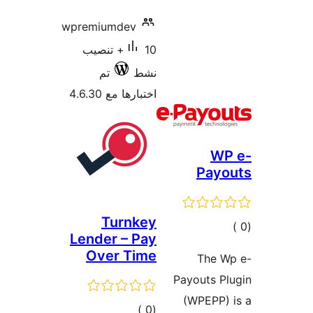
wpremiumdev
10+ تنصيب
نشط
تم
اختبارها مع 4.6.30
WP
Payo
Turnkey
مالي
Lender – Pay
تقييمات
Over Time
The W
Payouts P
(WPEPP)
إجمالي
)
(0