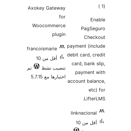
التقييمات
الي
Axokey Gateway
قييمات
for
En
Woocommerce
PagSe
plugin
Chec
payment (in
francoismarie
debit card, c
أقل من 10
card, bank 
تنصيب نشط
تم
payment 
اختبارها مع 5.7.15
account bal
etc
Lifte
linknaciona
أقل من 10