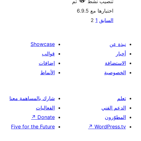
ب نشط
تم
 مع 6.9.5
ق
1
2
ات
الات
Showcase
قوالب
إضافات
الأنماط
شارك بالمساهمة معنا
الفعاليات
↗
Donate
Five for the Future
↗
Wor