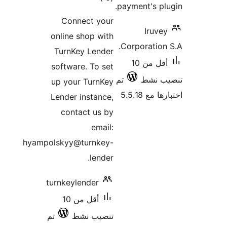
payment's pl
التقييمات
Connect your
Iruve
online shop with
Corporation
TurnKey Lender
أقل من 10
software. To set
ب نشط
تم
up your TurnKey
 مع 5.5.18
Lender instance,
contact us by
email:
hyampolskyy@turnkey-
lender.
turnkeylender
أقل من 10
تنصيب نشط
تم