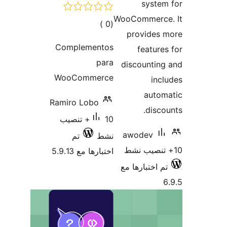
s
WooComm
إجمالي
)
(0
prov
التقييمات
Complementos
fe
para
discou
WooCommerce
Ramiro Lobo
10+ تنصيب
awod
نشط
تم
اختبارها مع 5.9.13
ارها مع