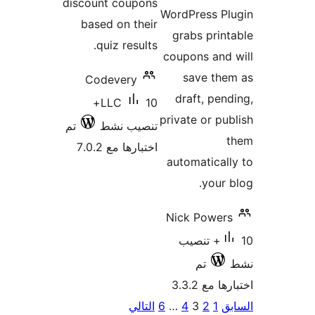
discount coupons
WordPre
based on their
grabs
quiz results.
coupons
sav
Codevery
draft
10+
LLC
private 
تنصيب نشط
تم
اختبارها مع 7.0.2
automa
Nick P
تنصيب
م
3
3
4
…
6
التالي