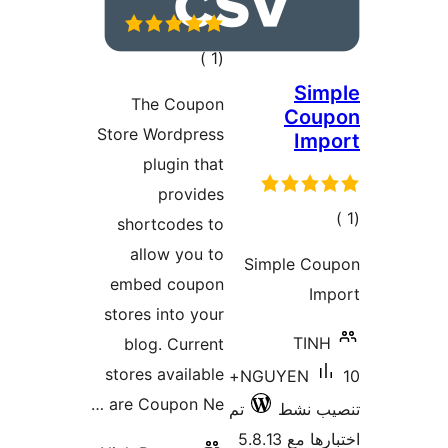
إجمالي
)
(1
التقييمات
The Coupon
Store Wordpress
plugin that
provides
shortcodes to
allow you to
Simp
embed coupon
stores into your
blog. Current
stores available
10+
NGUY
are Coupon Ne …
ط
تم
5