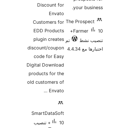
التقييمات
Discount for
your
Envato
The Pr
Customers for
EDD Products
10+
Far
plugin creates
ط
تم
discount/coupon
4
code for Easy
Digital Download
products for the
old customers of
Envato …
SmartDataSoft
10+ تنصيب