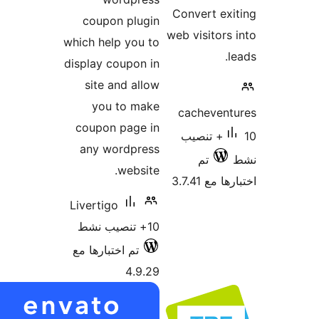
Conve
coupon plugin
web vis
which help you to
display coupon in
site and allow
you to make
cach
coupon page in
تنصيب
any wordpress
م
website.
3
Livertigo
10+ تنصيب نشط
تم اختبارها مع
4.9.29