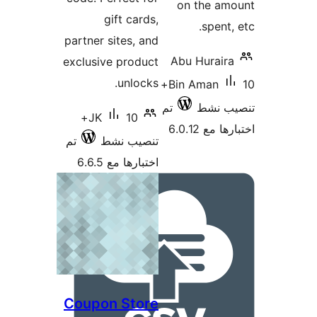
on t
gift cards,
partner sites, and
Abu H
exclusive product
unlocks.
10+
Bin A
ط
تم
10+
JK
6
تنصيب نشط
تم
اختبارها مع 6.6.5
Coupon Store