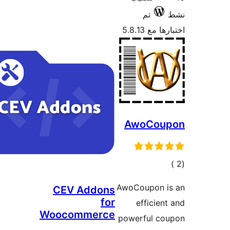
م
5
Awo
ت
AwoCou
CEV Addons
for
eff
Woocommerce
powerf