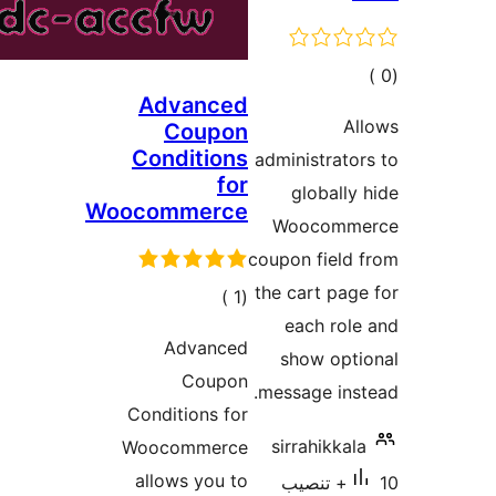
Advanced
ت
Coupon
Conditions
adminis
for
glo
Woocommerce
Wooc
coupon f
the car
إجمالي
)
(1
eac
التقييمات
Advanced
show
Coupon
messag
Conditions for
sirrah
Woocommerce
allows you to
تنصيب