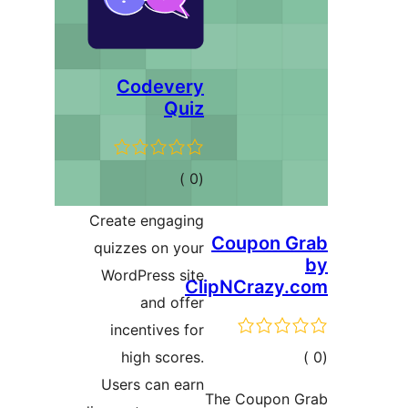
Codevery
Quiz
إجمالي
)
(0
التقييمات
Create engaging
Coup
quizzes on your
WordPress site
ClipNCr
and offer
incentives for
high scores.
ت
Users can earn
The Cou