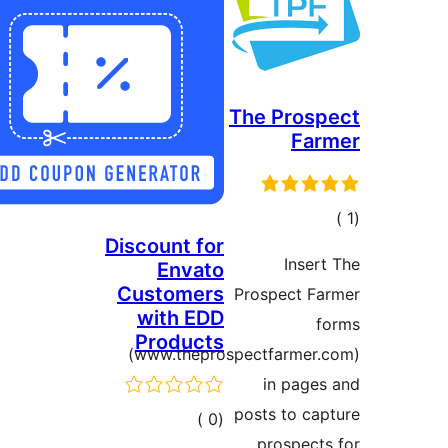
The P
Discount for
Envato
Customers
Prospe
with EDD
Products
(www.theprospectfa
in 
posts 
إجمالي
)
(0
pro