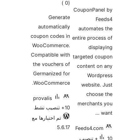
إجمالي
)
(0
Coupo
التقييمات
Generate
automatically
auto
coupon codes in
entire 
WooCommerce.
Compatible with
target
the vouchers of
conte
Germanized for
W
WooCommerce.
web
c
provalis
merc
10+ تنصيب نشط
تم اختبارها مع
5.6.17
Feeds
تنصيب