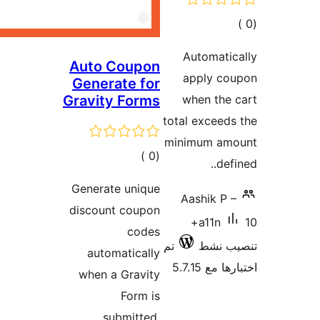
ت
Auto
Auto Coupon
app
Generate for
Gravity Forms
when
total e
minimu
إجمالي
)
(0
التقييمات
Generate unique
Aash
discount coupon
10+
a
codes
ط
تم
automatically
5
when a Gravity
Form is
submitted.