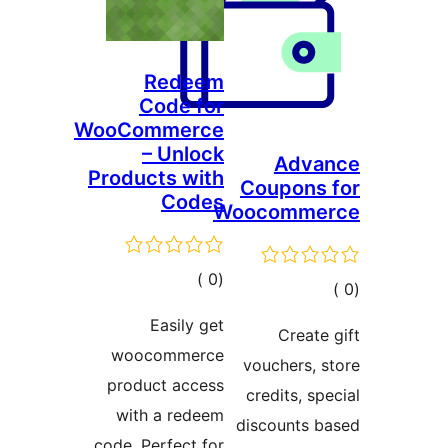
Redeem
Code for
WooCommerce
– Unlock
A
Products with
Coup
Codes
Wooco
إجمالي
)
(0
التقييمات
ت
Easily get
C
woocommerce
vouch
product access
credi
with a redeem
discou
code. Perfect for