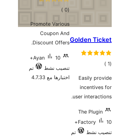
إجمالي
)
(0
التقييمات
Promote Various
Coupon And
Golden
Discount Offers.
10+
Ayan
تنصيب نشط
تم
اختبارها مع 4.7.33
Easi
ince
user in
The 
10+
Fact
ط
تم