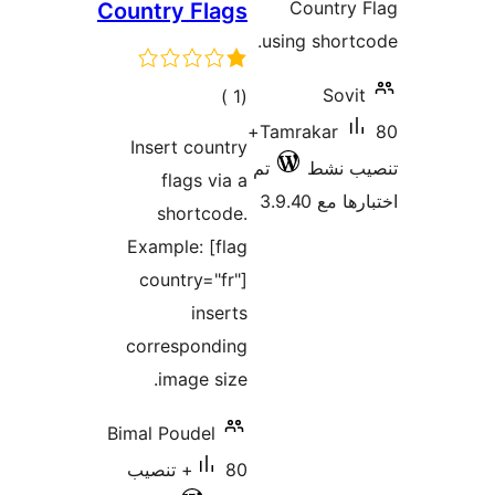
Country Fl
مالي
تقييمات
Insert cou
flags 
shortc
Example: [
country="
ins
correspon
image s
Bimal Poudel
80+ تنصيب