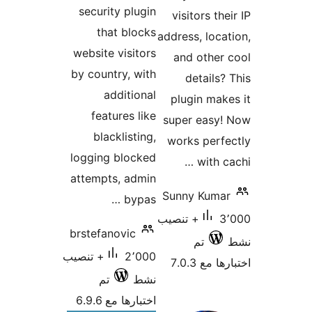
security pl
that bl
website visi
by country, 
additi
features
blacklis
logging blo
attempts, a
by
brstefanovic
2٬000+ تنصيب
تم
ا مع 6.9.6