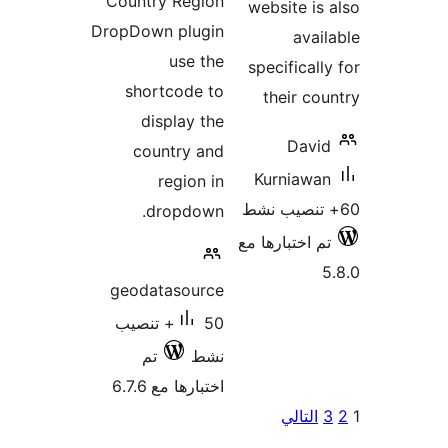
Country Re
DropDown pl
use
shortcod
display
country
regio
dropd
geodataso
50+ تنصيب
تم
ا مع 6.7.6