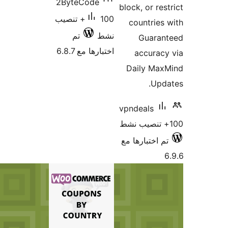
2ByteCode
100+ تنصيب
تم
ا مع 6.8.7