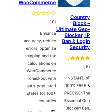
WooComme
مالي
تقييمات
Enh
accuracy, re
errors, opti
shipping and
calculation
WooComme
checkout 
auto-popul
states for 
count