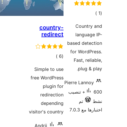
count
redir
مالي
تقييمات
Simple to
free WordP
plugin
redirec
depen
visitor's co
Andrii