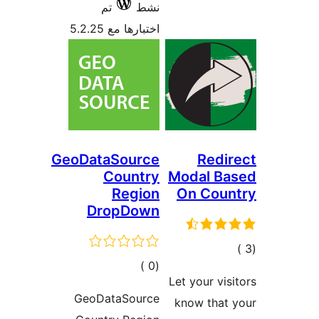
تم
ا مع 5.2.25
GeoDataSou
Coun
Reg
DropD
مالي
تقييمات
GeoDataSo