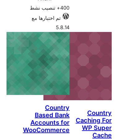
تم اختبارها مع
5.
Coun
Based B
Accounts 
WooComme