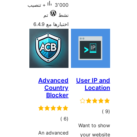
3٬000+ تنصيب
تم
ا مع 6.4.9
Advan
Coun
Bloc
مالي
تقييمات
An adva