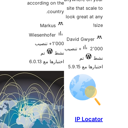
according on
coun
Markus
Wiesenhofer
1٬000+ تنصيب
تم
ا مع 6.0.13