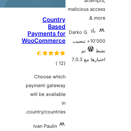
Coun
Ba
Payments 
WooComme
جمالي
لتقييمات
Choose w
payment gat
will be avai
country/countr
Ivan Paulin