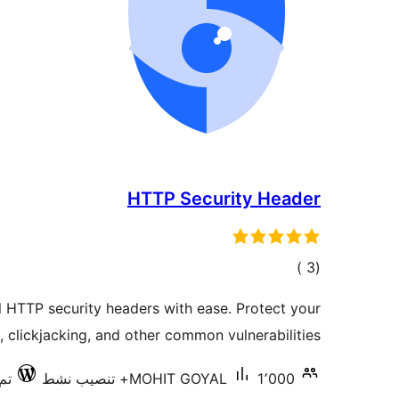
HTTP Security Header
إجمالي
)
(3
التقييمات
 HTTP security headers with ease. Protect your
 clickjacking, and other common vulnerabilities.
1٬000+ تنصيب نشط
MOHIT GOYAL
تم 