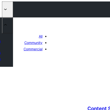
All
n
Community
Commercial
s
n
Content 