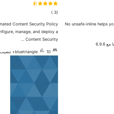
إجمالي
)
(3
التقييمات
mated Content Security Policy
No unsafe-inline helps yo
nfigure, manage, and deploy a
Content Security …
ع 6.9.6
10+ تنصيب نشط
bluetriangle