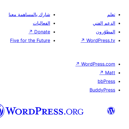
شارك بالمساهمة معنا
الفعاليات
↗
Donate
Five for the Future
↗
Wor
↗
Word
B
العربية