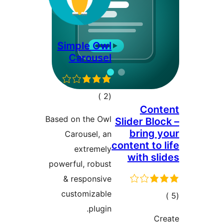
Simple Owl
Carousel
إجمالي
)
(2
Cont
التقييمات
Based on the Owl
Slider Blo
bring 
Carousel, an
content to 
extremely
with sl
powerful, robust
& responsive
customizable
مالي
plugin.
تقييمات
Cr