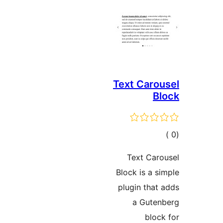
Text Caro
B
مالي
تقييمات
Text Car
Block is a s
plugin that
a Guten
bloc