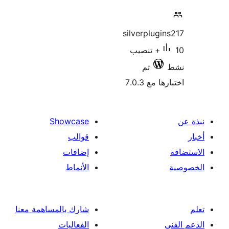
silverplugi
10+ تنصيب
تم
 مع 7.0.3
Showcase
قوالب
إضافات
الأنماط
شارك بالمساهمة معنا
الفعاليات