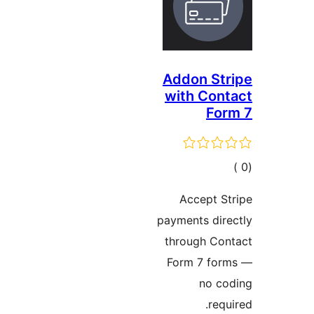
Addon St
with Con
For
مالي
تقييمات
Accept S
payments dir
through Con
Form 7 for
no co
requ