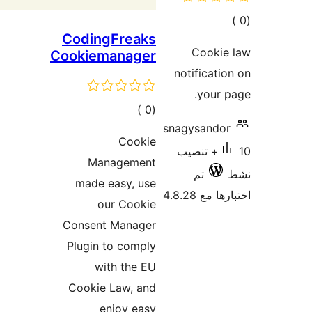
مالي
CodingFreaks
تقييمات
Cookie
Cookiemanager
notificati
your 
إجمالي
)
(0
snagysando
التقييمات
Cookie
10+ تنصيب
Management
تم
made easy, use
 مع 4.8.28
our Cookie
Consent Manager
Plugin to comply
with the EU
Cookie Law, and
enjoy easy