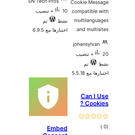
SN Tech Pros
Cookie Mes
10+ تنصيب
compatible
multilang
نشط
تم
and multis
اختبارها مع 6.9.5
johansylva
20+ تنصيب
تم
 مع 5.5.18
Can I
Cooki
مالي
Embed