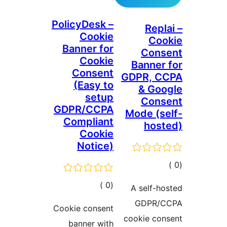
PolicyDesk –
Repl
Cookie
Coo
Banner for
Cons
Cookie
Banner
Consent
GDPR, C
(Easy to
& Go
setup
Cons
GDPR/CCPA
Mode (s
Compliant
hos
Cookie
Notice)
مالي
تقييمات
إجمالي
)
(0
A self-h
التقييمات
GDPR/
Cookie consent
cookie con
banner with