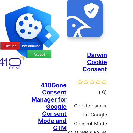
Dar
Coo
Cons
410Gone
مالي
Consent
Manager for
تقييمات
Cookie ba
Google
Consent
for G
Mode and
Consent 
GTM
v2, GDPR & F