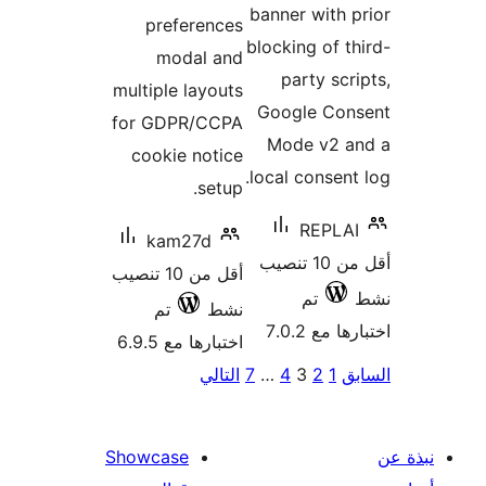
banner with 
preferences
blocking of t
modal and
party scr
multiple layouts
Google Con
for GDPR/CCPA
Mode v2 a
cookie notice
local consent
setup.
REPLA
kam27d
أقل من 10 تنصيب
أقل من 10 تنصيب
تم
نشط
تم
 مع 7.0.2
اختبارها مع 6.9.5
ق
1
2
3
4
…
7
التالي
ات
الات
Showcase