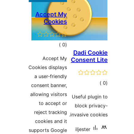
Accept My
Cookies
إجمالي
)
(0
Dadi Co
التقييمات
Accept My
Consent 
Cookies displays
a user-friendly
مالي
consent banner,
تقييمات
allowing visitors
Useful plug
to accept or
block pri
reject tracking
invasive coo
cookies and it
iljester
supports Google