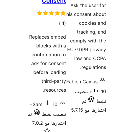
Consent
تقييمات
Ask the use
his consent 
cookies
إجمالي
)
(1
tracking
التقييمات
Replaces embed
comply wit
blocks with a
EU GDPR pri
confirmation to
law and 
ask for consent
regulat
before loading
third-party
Fabien Caylu
resources.
10+ تنصيب
تم
10+
Sam
 مع 5.7.15
تنصيب نشط
تم
اختبارها مع 7.0.2