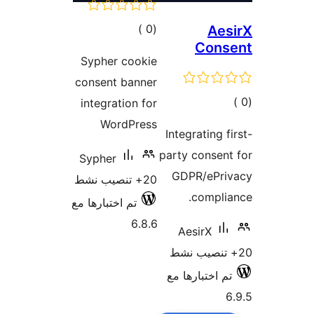
إجمالي
)
(0
Ae
Cons
التقييمات
Sypher cookie
consent banner
مالي
integration for
تقييمات
WordPress
Integrating f
party consen
Sypher
GDPR/ePri
20+ تنصيب نشط
compli
تم اختبارها مع
6.8.6
AesirX
م اختبارها مع