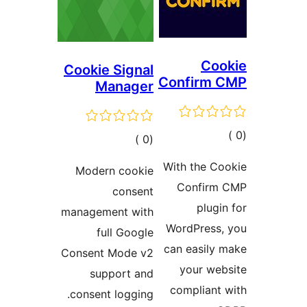
Coo
Cookie Signal
Confirm 
Manager
مالي
إجمالي
)
(0
تقييمات
التقييمات
With the C
Modern cookie
Confirm
consent
plugi
management with
WordPress,
full Google
can easily
Consent Mode v2
your we
support and
compliant
consent logging.