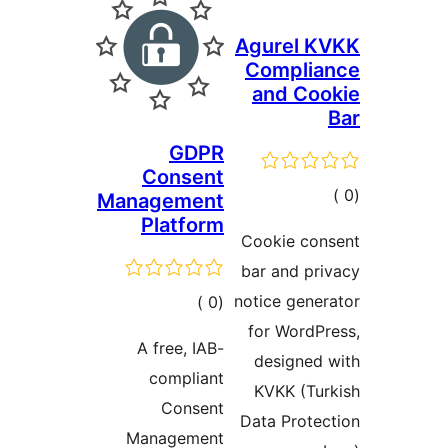
Agurel K
Complia
and Co
GDPR
Consent
مالي
Management
Platform
تقييمات
Cookie con
bar and pr
notice gene
إجمالي
)
(0
for WordP
التقييمات
A free, IAB-
designed
compliant
KVKK (Tu
Consent
Data Prote
Management