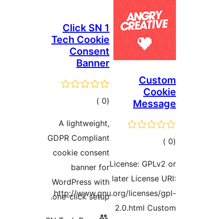
1 Click SN
Tech Cookie
Consent
Banner
Cus
Coo
إجمالي
)
(0
Mess
التقييمات
A lightweight,
GDPR Compliant
مالي
cookie consent
تقييمات
License: GPL
banner for
later License
WordPress with
http://www.gnu.org/licenses
one-click setup.
2.0.html Cu