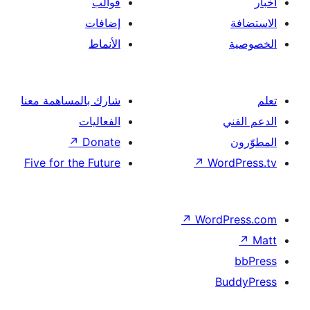
قوالب
إضافات
الأنماط
شارك بالمساهمة معنا
الفعاليات
↗
Donate
Five for the Future
↗
Wor
↗
Word
B