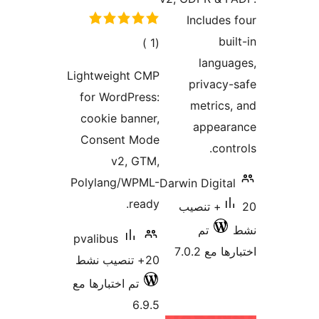
Includes
bui
إجمالي
)
(1
langu
التقييمات
Lightweight CMP
privacy
for WordPress:
metrics
cookie banner,
appear
Consent Mode
cont
v2, GTM,
Polylang/WPML-
Darwin Digita
ready.
20+ تنصيب
تم
pvalibus
 مع 7.0.2
20+ تنصيب نشط
تم اختبارها مع
6.9.5