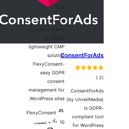
إجمالي
)
(0
التقييمات
Enhance
compliance with
a robust,
lightweight CMP
ConsentFor
solution
FlexyConsent-
easy GDPR
مالي
consent
تقييمات
management for
ConsentFo
WordPress sites.
(by UnveilM
is G
FlexyConsent
compliant
10+ تنصيب
for WordP