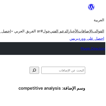
تخطى
إلى
العربية
المحتوى
القوالب
الإضافات
الأخبار
الدعم الفني
حول
#ar الفريق العربي
احصل ع
احصل على ووردبريس
Plugin Directory
البحث
وسم الإضافة:
competitive analysis