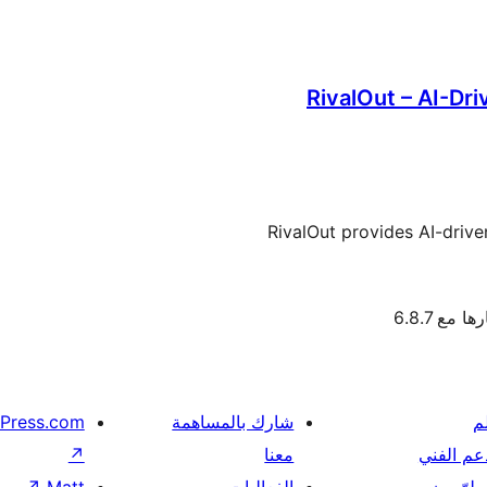
RivalOut – AI-Dri
RivalOut provides AI-drive
ا مع 6.8.7
م
شارك بالمساهمة
Press.com
عم الفني
معنا
↗