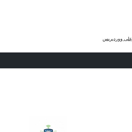
لى ووردبريس