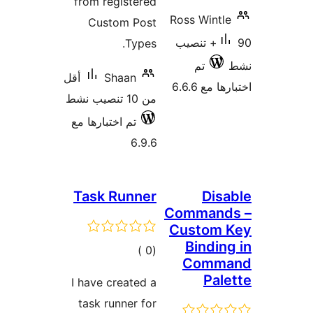
from registered
Ross Wintl
Custom Post
90+ تنصيب
Types.
تم
Shaan
أقل
 مع 6.6.6
من 10 تنصيب نشط
تم اختبارها مع
6.9.6
Task Runner
Dis
Command
Custom 
Bindin
إجمالي
)
(0
Comm
التقييمات
Pal
I have created a
task runner for