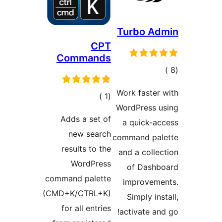
Turbo Ad
CPT
Commands
مالي
تقييمات
Work faster
إجمالي
)
(1
WordPress u
التقييمات
Adds a set of
a quick-a
new search
command pal
results to the
and a colle
WordPress
of Dashb
command palette
improveme
(CMD+K/CTRL+K)
Simply ins
for all entries
activate an