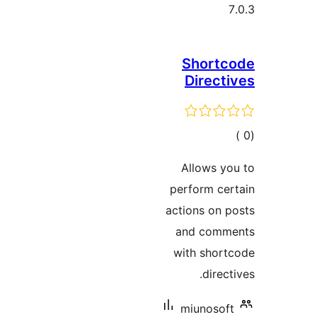
Shortc
Direct
مالي
تقييمات
Allows y
perform ce
actions on 
and comm
with shor
direct
miunosof