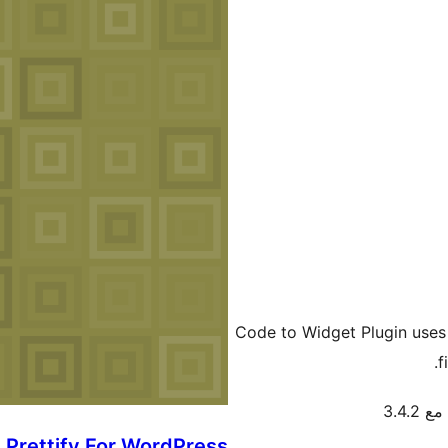
Code to Widget Plugin uses P
f
3.4.2
Prettify For WordPress