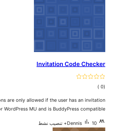
Invitation Code Checker
إجمالي
)
(0
التقييمات
ons are only allowed if the user has an invitation
 for WordPress MU and is BuddyPress compatible.
10+ تنصيب نشط
Dennis