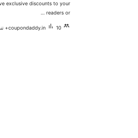
ve exclusive discounts to your
readers or …
10+ تنصيب نشط
coupondaddy.in