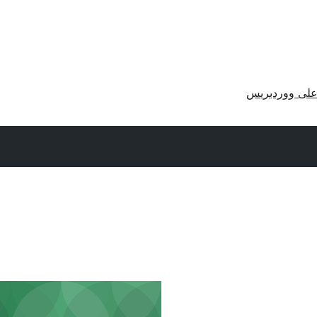
لى ووردبريس