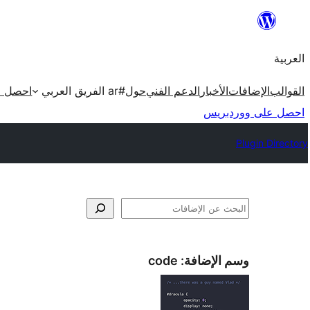
تخطى
إلى
العربية
المحتوى
القوالب
الإضافات
الأخبار
الدعم الفني
حول
#ar الفريق العربي
احصل ع
احصل على ووردبريس
Plugin Directory
البحث
وسم الإضافة:
code