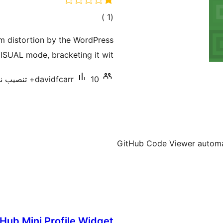
إجمالي
)
(1
التقييمات
om distortion by the WordPress
VISUAL mode, bracketing it wit …
10+ تنصيب نشط
davidfcarr
GitHub Code Viewer automatic
Hub Mini Profile Widget