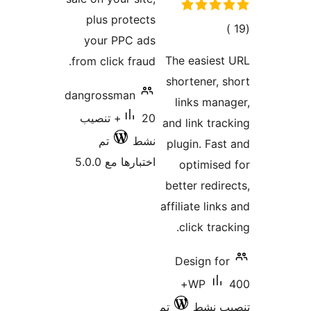
plus
your
from cli
dangros
 تنصيب
تم
5.0