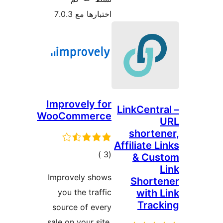
7.0
Improv
WooCom
ات
Improve
you th
source
sale on y