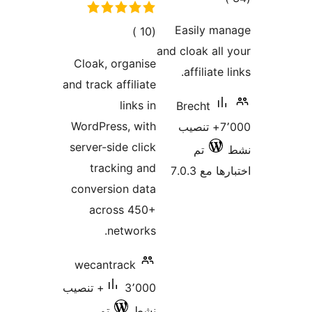
ي
مات
Cloak,
and track
WordPre
server-s
tra
convers
acr
wecant
3٬000+ تنصيب
تم