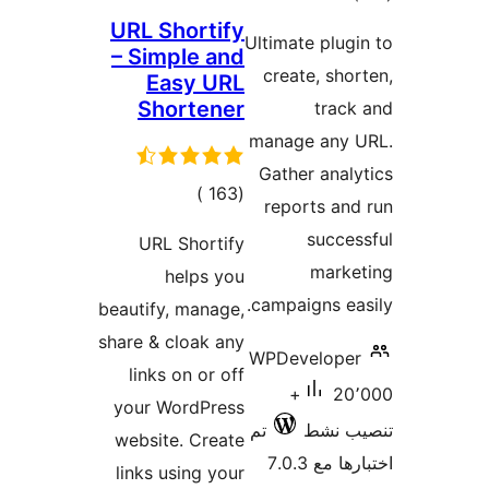
URL S
– Sim
Ea
Sho
لي
ييمات
URL 
h
beautify
share & 
links
your W
websit
links u