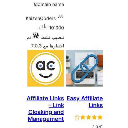
doma
KaizenCo
10٬000+
ط
تم
7.0
Affilia
Cloak
Mana