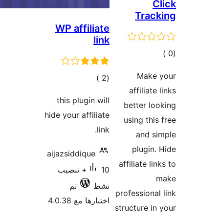
WP af
ات
this p
hide your
aijazsid
 تنصيب
تم
4.0