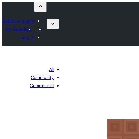
Submit a plugin
My favorites
Log in
All
Community
Commercial