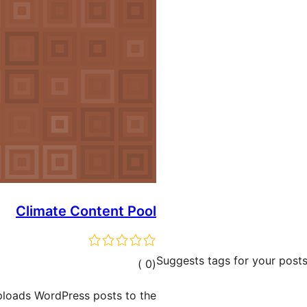
Climate Content Pool
Suggests tags for your posts
إجمالي
)
(0
التقييمات
uploads WordPress posts to the