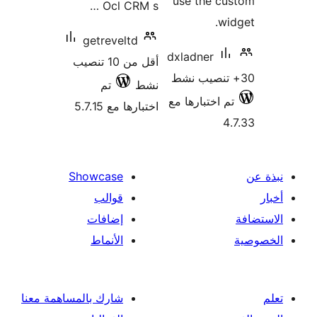
use the cu
Ocl CRM s …
wi
getreveltd
dxladner
أقل من 10 تنصيب
نشط
تم
م اختبارها مع
اختبارها مع 5.7.15
4
Showcase
قوالب
إضافات
الأنماط
شارك بالمساهمة معنا