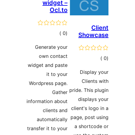
widget –
Ocl.to
Cl
إجمالي
)
(0
Showc
التقييمات
Generate your
own contact
مالي
widget and paste
تقييمات
Display
it to your
Clients
Wordpress page.
pride. This p
Gather
displays
information about
client's logo
clients and
page, post 
automatically
a shortco
transfer it to your