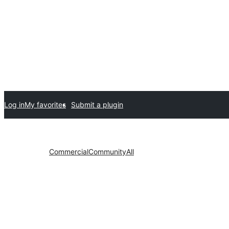
Log in
My favorites
Submit a plugin
Commercial
Community
All