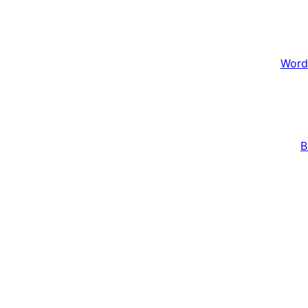
Word
B