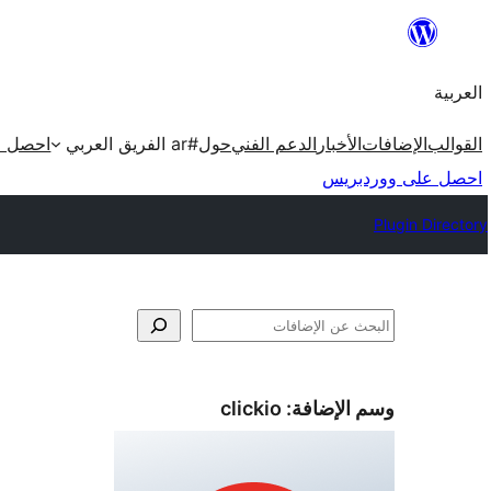
تخطى
إلى
العربية
المحتوى
القوالب
الإضافات
الأخبار
الدعم الفني
حول
#ar الفريق العربي
احصل ع
احصل على ووردبريس
Plugin Directory
البحث
وسم الإضافة:
clickio