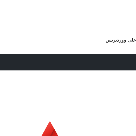
لى ووردبريس