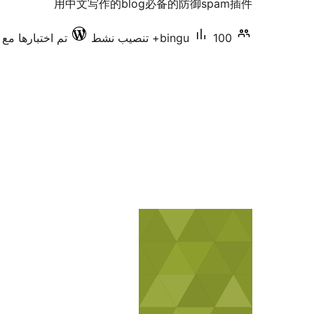
用中文写作的blog必备的防御spam插件
100+ تنصيب نشط
bingu
تم اختبارها مع 3.0.5