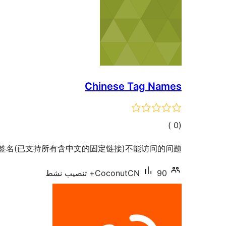
Chinese Tag Names
إجمالي
)
(0
التقييمات
签名(已支持所有含中文的固定链接)不能访问的问题。
90+ تنصيب نشط
CoconutCN