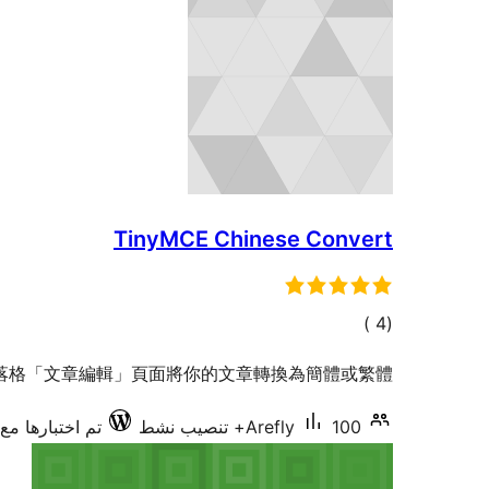
TinyMCE Chinese Convert
إجمالي
)
(4
التقييمات
落格「文章編輯」頁面將你的文章轉換為簡體或繁體
100+ تنصيب نشط
Arefly
تم اختبارها مع .8.14