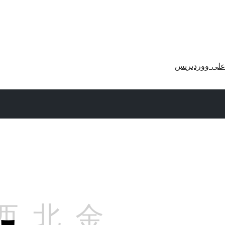
لى ووردبريس