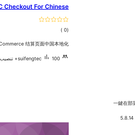
 Checkout For Chinese
إجمالي
)
(0
التقييمات
Commerce 结算页面中国本地化.
100+ تنصيب نشط
suifengtec
一鍵在部
5