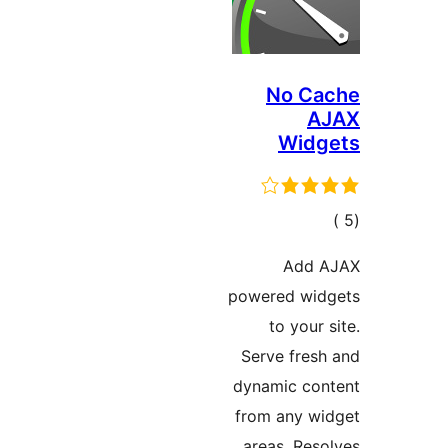
No Ca
A
Widg
إجما
التقييم
Add 
powered wid
to your 
Serve fres
dynamic con
from any wi
areas. Res